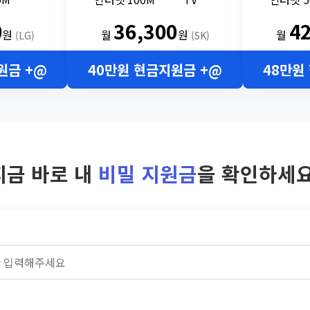
0
36,300
4
원
월
원
월
(LG)
(SK)
원금 +@
40만원 현금지원금 +@
48만원
지금 바로 내
비밀 지원금
을 확인하세요