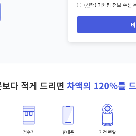
(선택) 마케팅 정보 수신 동
비
곳보다 적게 드리면
차액의 120%를 
정수기
휴대폰
가전 렌탈