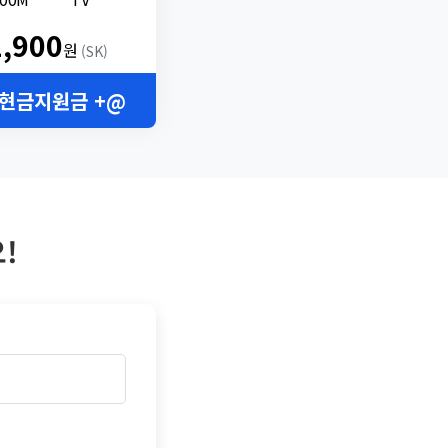
2,900
원
(SK)
 현금지원금 +@
!