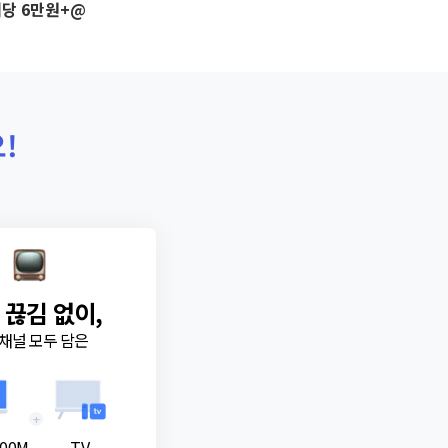
당 6만원+@
!
 끊김 없이,
채널 모두 담은
+
00M
TV