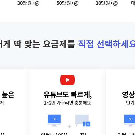
@
30만원+@
50만원+@
20만원+@
대
내게 딱 맞는 요금제를
직접 선택하세요
 높은
유튜브도 빠르게,
영상
금제
1~2인 가구라면 충분해요
인기
+
0M
인터넷 100M
TV
인터넷 5