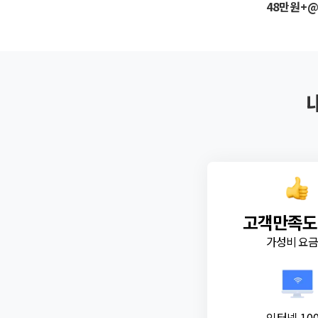
48만원+
고객만족도
가성비 요
인터넷 10