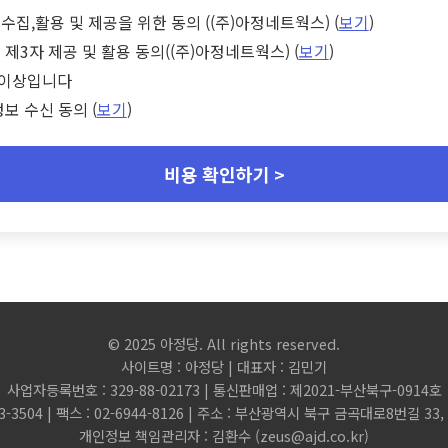
수집,활용 및 제공을 위한 동의 ((주)아정네트웍스) (
보기
)
 제3자 제공 및 활용 동의((주)아정네트웍스) (
보기
)
세 이상입니다
정보 수신 동의 (
보기
)
비용 확인하기 >
© 2025 아정당. All rights reserved.
사이트명 : 아정당 | 대표자 : 김민기
사업자등록번호 : 329-88-02173 | 통신판매업 : 제2021-부산북구-0914호
3-3504 | 팩스 : 02-6944-8126 | 주소 : 부산광역시 북구 금곡대로8번길 3
개인정보 책임관리자 : 김환수 (
zeus@ajd.co.kr
)