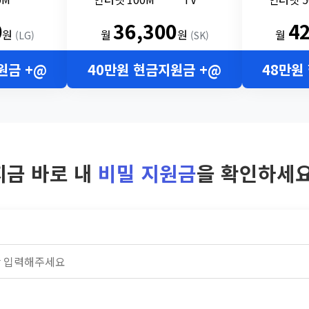
0
36,300
4
원
월
원
월
(LG)
(SK)
원금 +@
40만원 현금지원금 +@
48만원
지금 바로 내
비밀 지원금
을 확인하세요