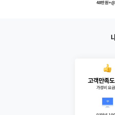
48만원+
고객만족도
가성비 요
인터넷 10