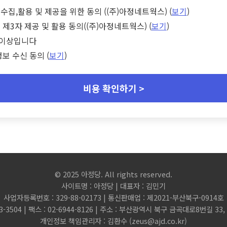
수집,활용 및 제공을 위한 동의 ((주)아정네트웍스) (
보기
)
 제3자 제공 및 활용 동의((주)아정네트웍스) (
보기
)
세 이상입니다
정보 수신 동의 (
보기
)
비용 확인하기 >
© 2025 아정당. All rights reserved.
사이트명 : 아정당 | 대표자 : 김민기
사업자등록번호 : 329-88-02173 | 통신판매업 : 제2021-부산북구-0914호
3-3504 | 팩스 : 02-6944-8126 | 주소 : 부산광역시 북구 금곡대로8번길 3
개인정보 책임관리자 : 김환수 (
zeus@ajd.co.kr
)