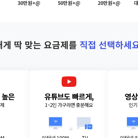
@
30만원+@
50만원+@
20만원+@
대
내게 딱 맞는 요금제를
직접 선택하세요
 높은
유튜브도 빠르게,
영상
금제
1~2인 가구라면 충분해요
인기
+
0M
인터넷 100M
TV
인터넷 5