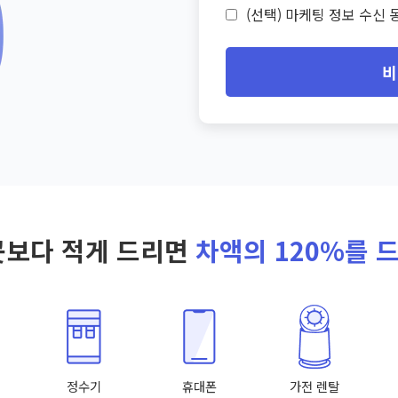
(선택) 마케팅 정보 수신 동
비
곳보다 적게 드리면
차액의 120%를 
정수기
휴대폰
가전 렌탈