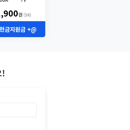
2,900
원
(SK)
 현금지원금 +@
!