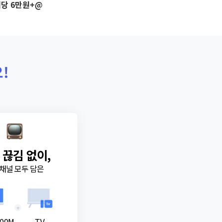
당 6만원+@
!
 끊김 없이,
채널 모두 담은
+
00M
TV