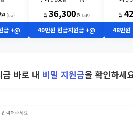
0
36,300
4
원
월
원
월
(LG)
(SK)
원금 +@
40만원 현금지원금 +@
48만원
지금 바로 내
비밀 지원금
을 확인하세요