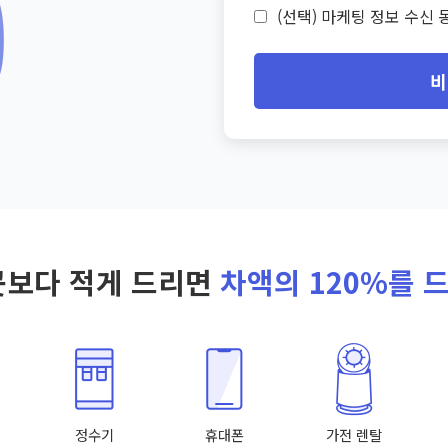
(선택) 마케팅 정보 수신 동
비
곳보다 적게 드리면
차액의 120%를 
정수기
휴대폰
가전 렌탈