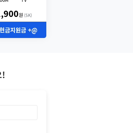
2,900
원
(SK)
 현금지원금 +@
!