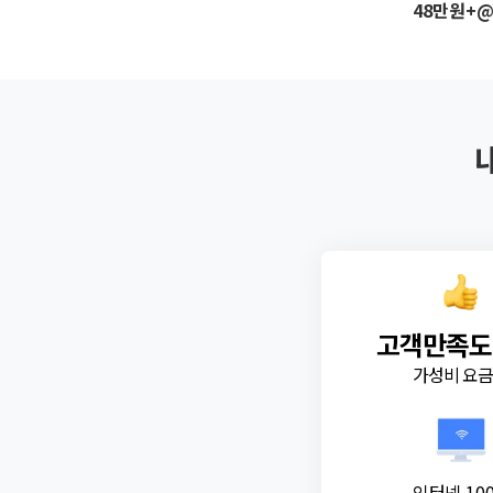
48만원+
고객만족도
가성비 요
인터넷 10