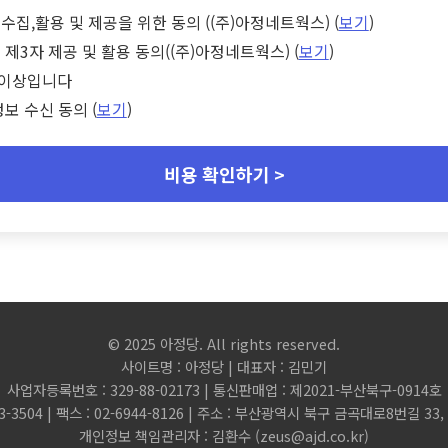
수집,활용 및 제공을 위한 동의 ((주)아정네트웍스) (
보기
)
 제3자 제공 및 활용 동의((주)아정네트웍스) (
보기
)
세 이상입니다
정보 수신 동의 (
보기
)
비용 확인하기 >
© 2025 아정당. All rights reserved.
사이트명 : 아정당 | 대표자 : 김민기
사업자등록번호 : 329-88-02173 | 통신판매업 : 제2021-부산북구-0914호
3-3504 | 팩스 : 02-6944-8126 | 주소 : 부산광역시 북구 금곡대로8번길 3
개인정보 책임관리자 : 김환수 (
zeus@ajd.co.kr
)