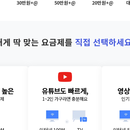
@
30만원+@
50만원+@
20만원+@
대
내게 딱 맞는 요금제를
직접 선택하세요
 높은
유튜브도 빠르게,
영상
금제
1~2인 가구라면 충분해요
인기
+
0M
인터넷 100M
TV
인터넷 5