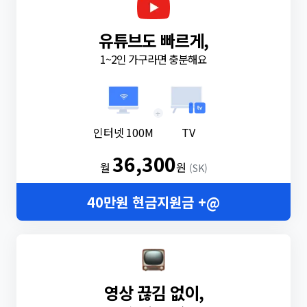
유튜브도 빠르게,
1~2인 가구라면 충분해요
+
인터넷 100M
TV
36,300
월
원
(SK)
40만원 현금지원금 +@
영상 끊김 없이,