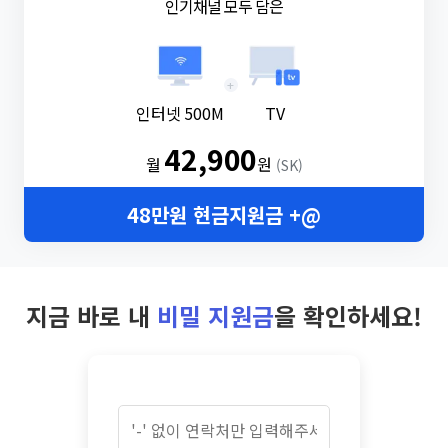
인기채널 모두 담은
+
인터넷 500M
TV
42,900
월
원
(SK)
48만원 현금지원금 +@
지금 바로 내
비밀 지원금
을 확인하세요!