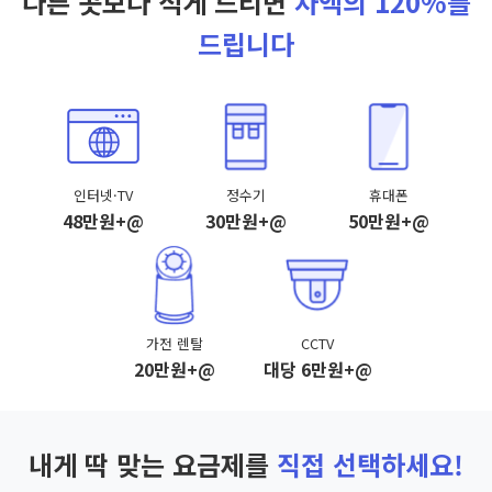
다른 곳보다 적게 드리면
차액의 120%를
드립니다
인터넷·TV
정수기
휴대폰
48만원+@
30만원+@
50만원+@
가전 렌탈
CCTV
20만원+@
대당 6만원+@
내게 딱 맞는 요금제를
직접 선택하세요!