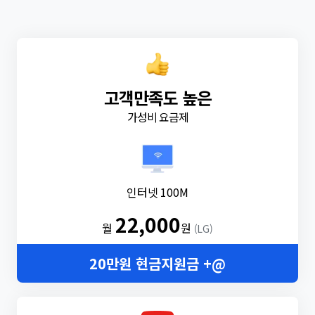
고객만족도 높은
가성비 요금제
인터넷 100M
22,000
월
원
(LG)
20만원 현금지원금 +@