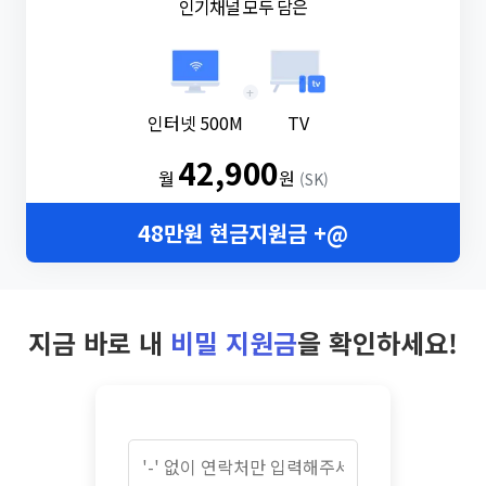
인기채널 모두 담은
+
인터넷 500M
TV
42,900
월
원
(SK)
48만원 현금지원금 +@
지금 바로 내
비밀 지원금
을 확인하세요!