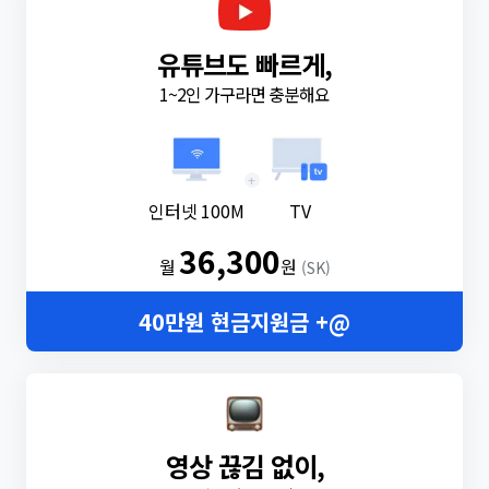
유튜브도 빠르게,
1~2인 가구라면 충분해요
+
인터넷 100M
TV
36,300
월
원
(SK)
40만원 현금지원금 +@
영상 끊김 없이,