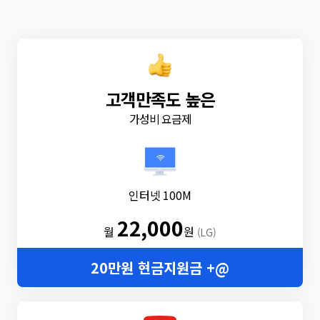
고객만족도 높은
가성비 요금제
인터넷 100M
22,000
월
원
(LG)
20만원 현금지원금 +@