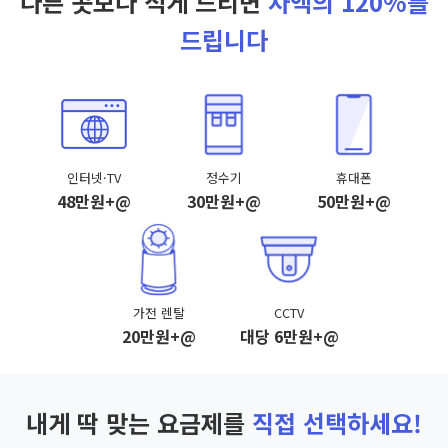
다른 곳보다 적게 드리면
차액의 120%를
드립니다
인터넷·TV
정수기
휴대폰
48만원+@
30만원+@
50만원+@
가전 렌탈
CCTV
20만원+@
대당 6만원+@
내게 딱 맞는 요금제를
직접 선택하세요!