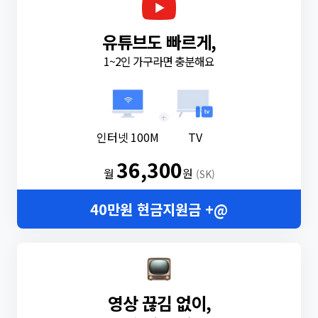
유튜브도 빠르게,
1~2인 가구라면 충분해요
+
인터넷 100M
TV
36,300
월
원
(SK)
40만원 현금지원금 +@
영상 끊김 없이,