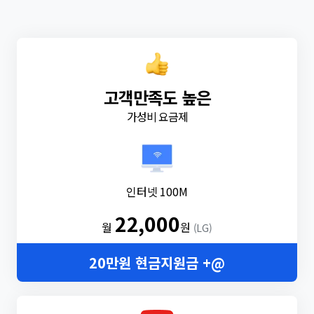
고객만족도 높은
가성비 요금제
인터넷 100M
22,000
월
원
(LG)
20만원 현금지원금 +@