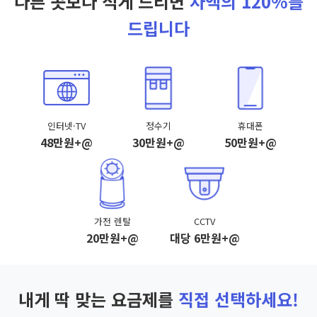
다른 곳보다 적게 드리면
차액의 120%를
드립니다
인터넷·TV
정수기
휴대폰
48만원+@
30만원+@
50만원+@
가전 렌탈
CCTV
20만원+@
대당 6만원+@
내게 딱 맞는 요금제를
직접 선택하세요!