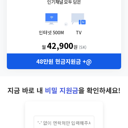
인기채널 모두 담은
+
인터넷 500M
TV
42,900
월
원
(SK)
48만원 현금지원금 +@
지금 바로 내
비밀 지원금
을 확인하세요!