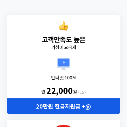
고객만족도 높은
가성비 요금제
인터넷 100M
22,000
월
원
(LG)
20만원 현금지원금 +@