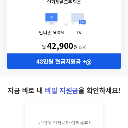
인기채널 모두 담은
+
인터넷 500M
TV
42,900
월
원
(SK)
48만원 현금지원금 +@
지금 바로 내
비밀 지원금
을 확인하세요!