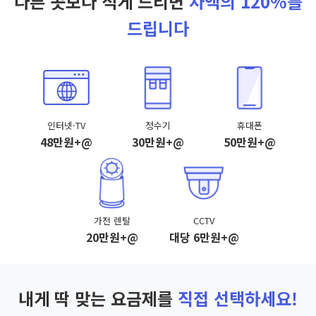
다른 곳보다 적게 드리면
차액의 120%를
드립니다
인터넷·TV
정수기
휴대폰
48만원+@
30만원+@
50만원+@
가전 렌탈
CCTV
20만원+@
대당 6만원+@
내게 딱 맞는 요금제를
직접 선택하세요!