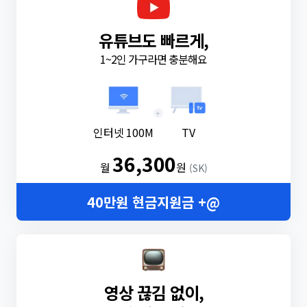
유튜브도 빠르게,
1~2인 가구라면 충분해요
+
인터넷 100M
TV
36,300
월
원
(SK)
40만원 현금지원금 +@
영상 끊김 없이,