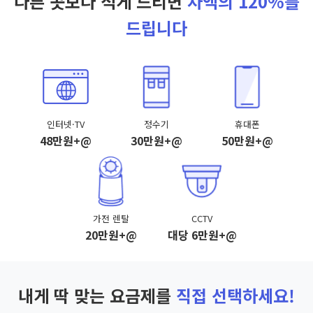
다른 곳보다 적게 드리면
차액의 120%를
드립니다
인터넷·TV
정수기
휴대폰
48만원+@
30만원+@
50만원+@
가전 렌탈
CCTV
20만원+@
대당 6만원+@
내게 딱 맞는 요금제를
직접 선택하세요!