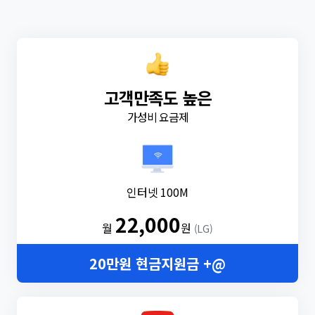
고객만족도 높은
가성비 요금제
인터넷 100M
22,000
월
원
(LG)
20만원 현금지원금 +@