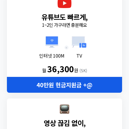
유튜브도 빠르게,
1~2인 가구라면 충분해요
+
인터넷 100M
TV
36,300
월
원
(SK)
40만원 현금지원금 +@
영상 끊김 없이,