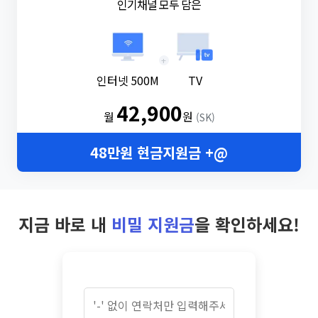
인기채널 모두 담은
+
인터넷 500M
TV
42,900
월
원
(SK)
48만원 현금지원금 +@
지금 바로 내
비밀 지원금
을 확인하세요!