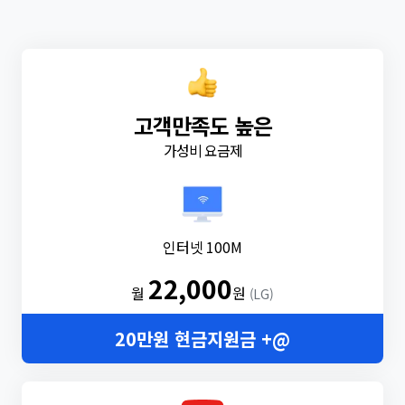
고객만족도 높은
가성비 요금제
인터넷 100M
22,000
월
원
(LG)
20만원 현금지원금 +@