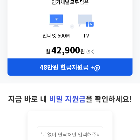
인기채널 모두 담은
+
인터넷 500M
TV
42,900
월
원
(SK)
48만원 현금지원금 +@
지금 바로 내
비밀 지원금
을 확인하세요!