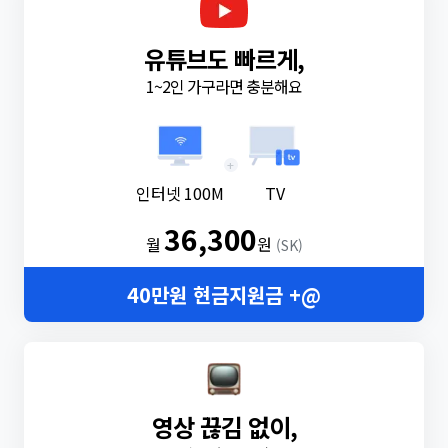
유튜브도 빠르게,
1~2인 가구라면 충분해요
+
인터넷 100M
TV
36,300
월
원
(SK)
40만원 현금지원금 +@
영상 끊김 없이,