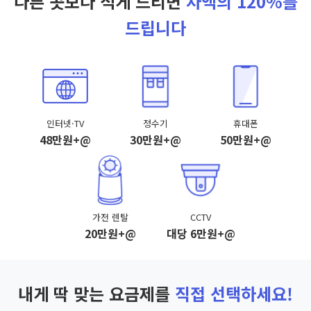
다른 곳보다 적게 드리면
차액의 120%를
드립니다
인터넷·TV
정수기
휴대폰
48만원+@
30만원+@
50만원+@
가전 렌탈
CCTV
20만원+@
대당 6만원+@
내게 딱 맞는 요금제를
직접 선택하세요!