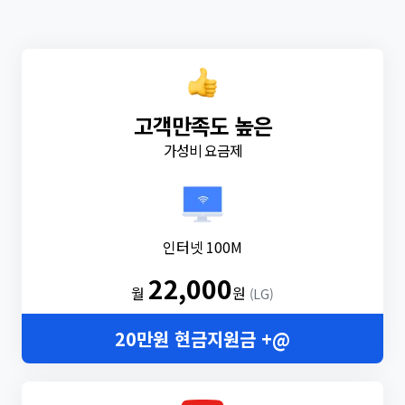
고객만족도 높은
가성비 요금제
인터넷 100M
22,000
월
원
(LG)
20만원 현금지원금 +@