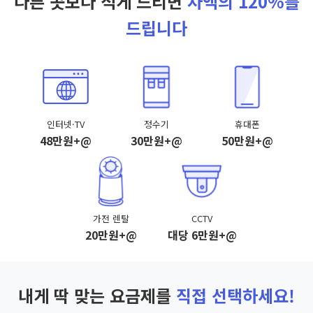
다른 곳보다 적게 드리면
차액의 120%를
드립니다
인터넷·TV
정수기
휴대폰
48만원+@
30만원+@
50만원+@
가전 렌탈
CCTV
20만원+@
대당 6만원+@
내게 딱 맞는 요금제를
직접 선택하세요!