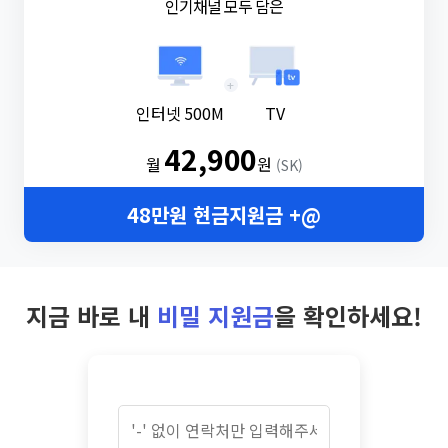
인기채널 모두 담은
+
인터넷 500M
TV
42,900
월
원
(SK)
48만원 현금지원금 +@
지금 바로 내
비밀 지원금
을 확인하세요!