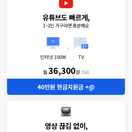
유튜브도 빠르게,
1~2인 가구라면 충분해요
+
인터넷 100M
TV
36,300
월
원
(SK)
40만원 현금지원금 +@
영상 끊김 없이,