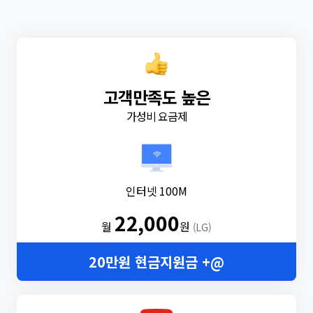
고객만족도 높은
가성비 요금제
인터넷 100M
22,000
월
원
(LG)
20만원 현금지원금 +@