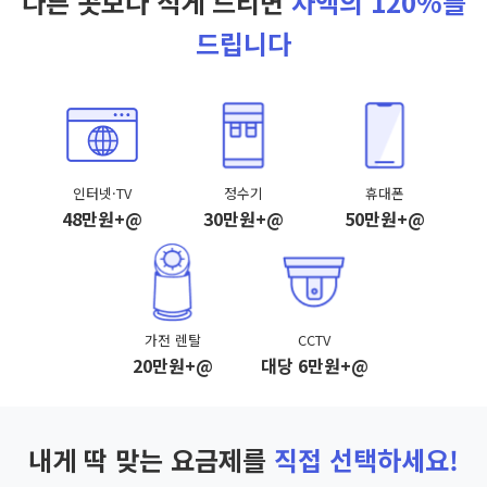
다른 곳보다 적게 드리면
차액의 120%를
드립니다
인터넷·TV
정수기
휴대폰
48만원+@
30만원+@
50만원+@
가전 렌탈
CCTV
20만원+@
대당 6만원+@
내게 딱 맞는 요금제를
직접 선택하세요!