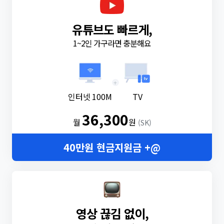
유튜브도 빠르게,
1~2인 가구라면 충분해요
+
인터넷 100M
TV
36,300
월
원
(SK)
40만원 현금지원금 +@
영상 끊김 없이,