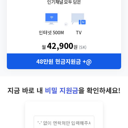
인기채널 모두 담은
+
인터넷 500M
TV
42,900
월
원
(SK)
48만원 현금지원금 +@
지금 바로 내
비밀 지원금
을 확인하세요!