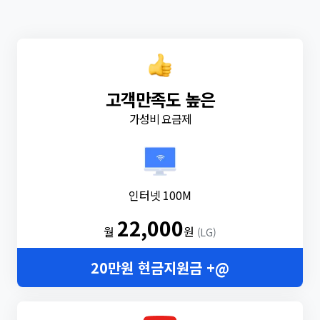
고객만족도 높은
가성비 요금제
인터넷 100M
22,000
월
원
(LG)
20만원 현금지원금 +@