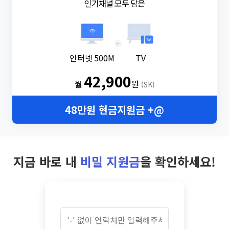
인기채널 모두 담은
+
인터넷 500M
TV
42,900
월
원
(SK)
48만원 현금지원금 +@
지금 바로 내
비밀 지원금
을 확인하세요!