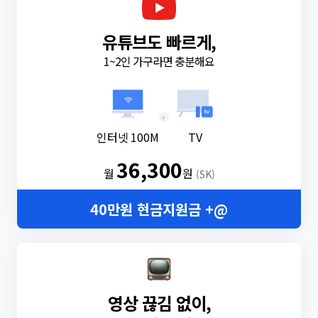
유튜브도 빠르게,
1~2인 가구라면 충분해요
+
인터넷 100M
TV
36,300
월
원
(SK)
40만원 현금지원금 +@
영상 끊김 없이,