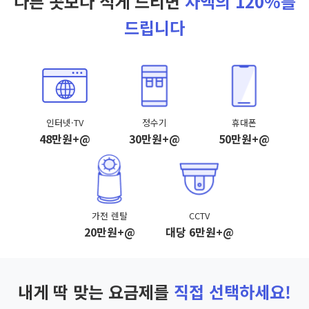
다른 곳보다 적게 드리면
차액의 120%를
드립니다
인터넷·TV
정수기
휴대폰
48만원+@
30만원+@
50만원+@
가전 렌탈
CCTV
20만원+@
대당 6만원+@
내게 딱 맞는 요금제를
직접 선택하세요!