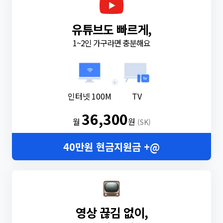
유튜브도 빠르게,
1~2인 가구라면 충분해요
+
인터넷 100M
TV
36,300
월
원
(SK)
40만원 현금지원금 +@
영상 끊김 없이,