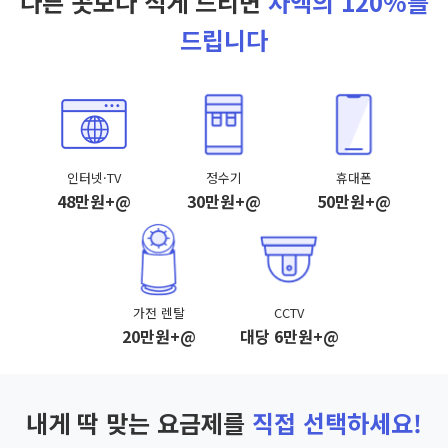
다른 곳보다 적게 드리면
차액의 120%를
드립니다
인터넷·TV
정수기
휴대폰
48만원+@
30만원+@
50만원+@
가전 렌탈
CCTV
20만원+@
대당 6만원+@
내게 딱 맞는 요금제를
직접 선택하세요!