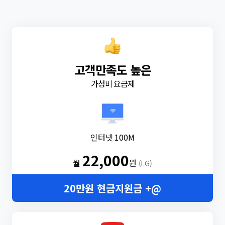
고객만족도 높은
가성비 요금제
인터넷 100M
22,000
월
원
(LG)
20만원 현금지원금 +@