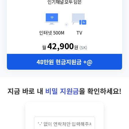
인기채널 모두 담은
+
인터넷 500M
TV
42,900
월
원
(SK)
48만원 현금지원금 +@
지금 바로 내
비밀 지원금
을 확인하세요!