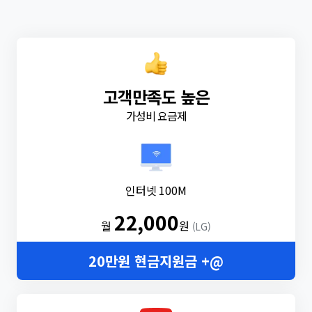
고객만족도 높은
가성비 요금제
인터넷 100M
22,000
월
원
(LG)
20만원 현금지원금 +@