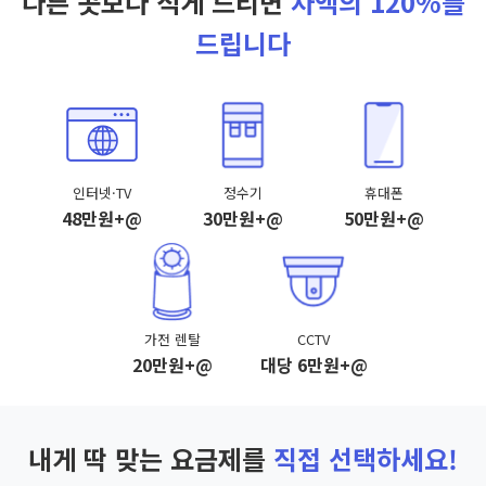
다른 곳보다 적게 드리면
차액의 120%를
드립니다
인터넷·TV
정수기
휴대폰
48만원+@
30만원+@
50만원+@
가전 렌탈
CCTV
20만원+@
대당 6만원+@
내게 딱 맞는 요금제를
직접 선택하세요!