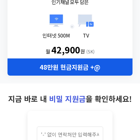
인기채널 모두 담은
+
인터넷 500M
TV
42,900
월
원
(SK)
48만원 현금지원금 +@
지금 바로 내
비밀 지원금
을 확인하세요!