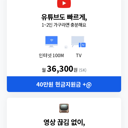
유튜브도 빠르게,
1~2인 가구라면 충분해요
+
인터넷 100M
TV
36,300
월
원
(SK)
40만원 현금지원금 +@
영상 끊김 없이,