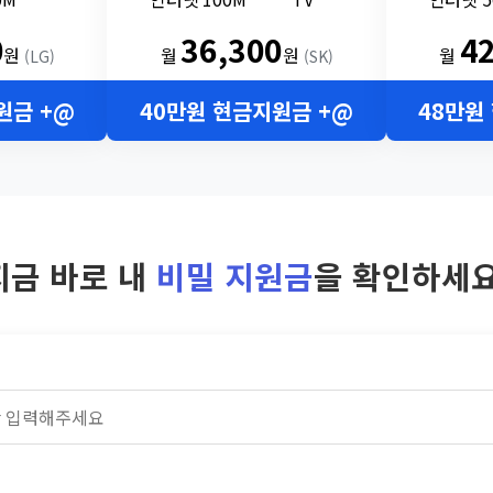
0
36,300
4
원
월
원
월
(LG)
(SK)
원금 +@
40만원 현금지원금 +@
48만원
지금 바로 내
비밀 지원금
을 확인하세요