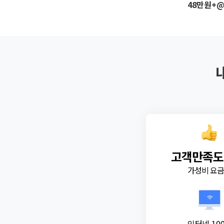
48만원+
고객만족도
가성비 요
인터넷 10