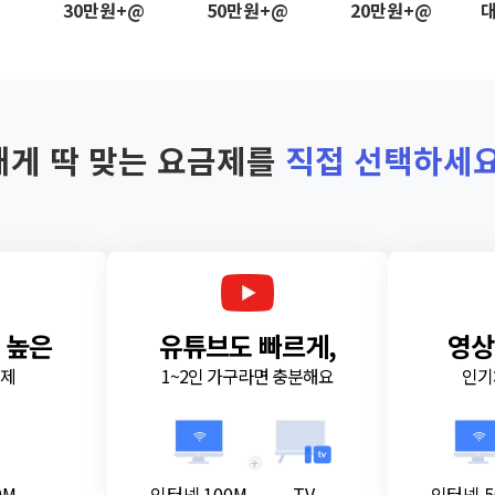
@
30만원+@
50만원+@
20만원+@
대
내게 딱 맞는 요금제를
직접 선택하세요
 높은
유튜브도 빠르게,
영상
금제
1~2인 가구라면 충분해요
인기
+
0M
인터넷 100M
TV
인터넷 5