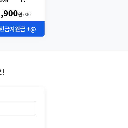
2,900
원
(SK)
 현금지원금 +@
!