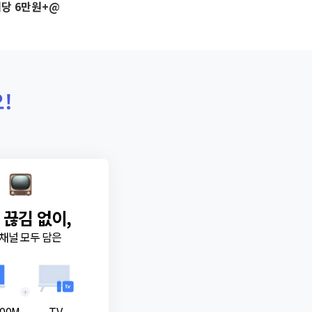
당 6만원+@
!
 끊김 없이,
채널 모두 담은
+
00M
TV