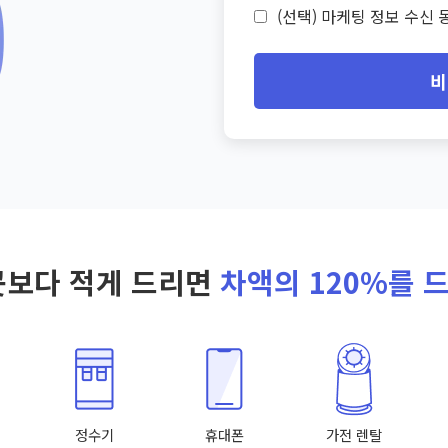
(선택) 마케팅 정보 수신 동
비
곳보다 적게 드리면
차액의 120%를 
정수기
휴대폰
가전 렌탈