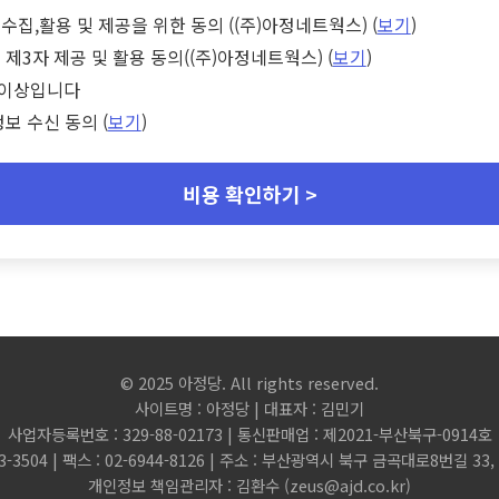
수집,활용 및 제공을 위한 동의 ((주)아정네트웍스) (
보기
)
 제3자 제공 및 활용 동의((주)아정네트웍스) (
보기
)
세 이상입니다
정보 수신 동의 (
보기
)
비용 확인하기 >
© 2025 아정당. All rights reserved.
사이트명 : 아정당 | 대표자 : 김민기
사업자등록번호 : 329-88-02173 | 통신판매업 : 제2021-부산북구-0914호
3-3504 | 팩스 : 02-6944-8126 | 주소 : 부산광역시 북구 금곡대로8번길 3
개인정보 책임관리자 : 김환수 (
zeus@ajd.co.kr
)