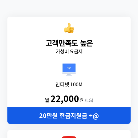
고객만족도 높은
가성비 요금제
인터넷 100M
22,000
월
원
(LG)
20만원 현금지원금 +@