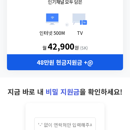
인기채널 모두 담은
+
인터넷 500M
TV
42,900
월
원
(SK)
48만원 현금지원금 +@
지금 바로 내
비밀 지원금
을 확인하세요!