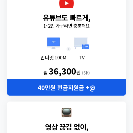
유튜브도 빠르게,
1~2인 가구라면 충분해요
+
인터넷 100M
TV
36,300
월
원
(SK)
40만원 현금지원금 +@
영상 끊김 없이,