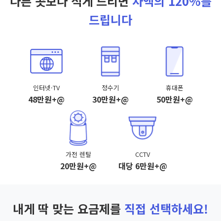
다른 곳보다 적게 드리면
차액의 120%를
드립니다
인터넷·TV
정수기
휴대폰
48만원+@
30만원+@
50만원+@
가전 렌탈
CCTV
20만원+@
대당 6만원+@
내게 딱 맞는 요금제를
직접 선택하세요!