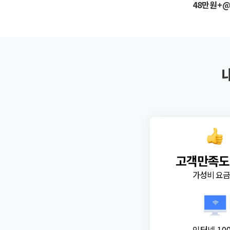
48만원+
고객만족도
가성비 요
인터넷 10