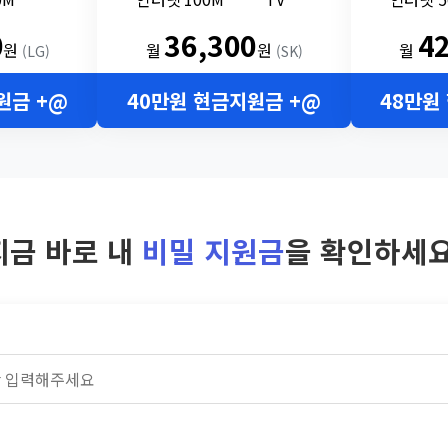
0
36,300
4
원
월
원
월
(LG)
(SK)
원금 +@
40만원 현금지원금 +@
48만원
지금 바로 내
비밀 지원금
을 확인하세요