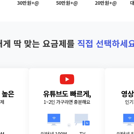
@
30만원+@
50만원+@
20만원+@
대
내게 딱 맞는 요금제를
직접 선택하세요
 높은
유튜브도 빠르게,
영상
금제
1~2인 가구라면 충분해요
인기
+
0M
인터넷 100M
TV
인터넷 5