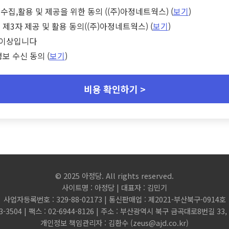
수집,활용 및 제공을 위한 동의 ((주)아정네트웍스) (
보기
)
 제3자 제공 및 활용 동의((주)아정네트웍스) (
보기
)
세 이상입니다
정보 수신 동의 (
보기
)
비용 확인하기 >
© 2025 아정당. All rights reserved.
사이트명 : 아정당 | 대표자 : 김민기
사업자등록번호 : 329-88-02173 | 통신판매업 : 제2021-부산북구-0914호
3-3504 | 팩스 : 02-6944-8126 | 주소 : 부산광역시 북구 금곡대로8번길 3
개인정보 책임관리자 : 김환수 (
zeus@ajd.co.kr
)