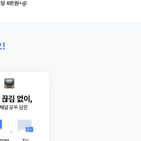
당 6만원+@
!
 끊김 없이,
채널 모두 담은
+
00M
TV