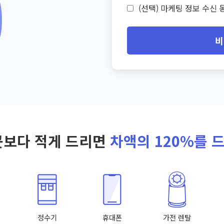
(선택) 마케팅 정보 수신 동
비
곳보다 적게 드리면
차액의 120%를 
정수기
휴대폰
가전 렌탈