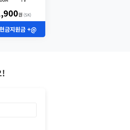
2,900
원
(SK)
 현금지원금 +@
!