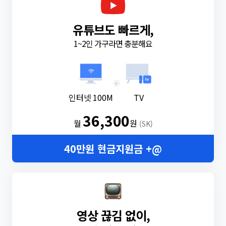
유튜브도 빠르게,
1~2인 가구라면 충분해요
+
인터넷 100M
TV
36,300
월
원
(SK)
40만원 현금지원금 +@
영상 끊김 없이,