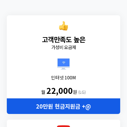
고객만족도 높은
가성비 요금제
인터넷 100M
22,000
월
원
(LG)
20만원 현금지원금 +@