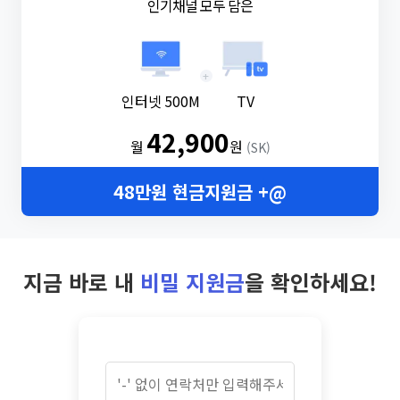
인기채널 모두 담은
+
인터넷 500M
TV
42,900
월
원
(SK)
48만원 현금지원금 +@
지금 바로 내
비밀 지원금
을 확인하세요!