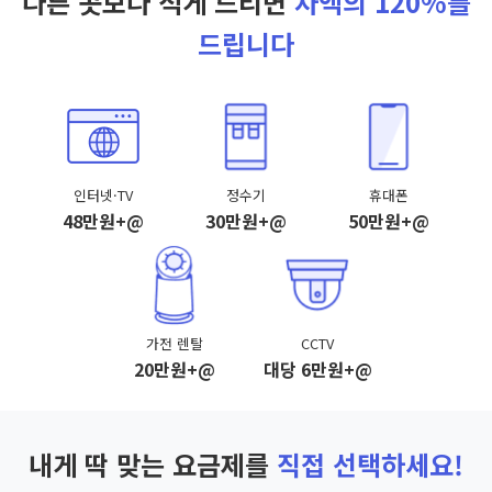
다른 곳보다 적게 드리면
차액의 120%를
드립니다
인터넷·TV
정수기
휴대폰
48만원+@
30만원+@
50만원+@
가전 렌탈
CCTV
20만원+@
대당 6만원+@
내게 딱 맞는 요금제를
직접 선택하세요!