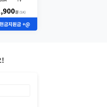
2,900
원
(SK)
 현금지원금 +@
!