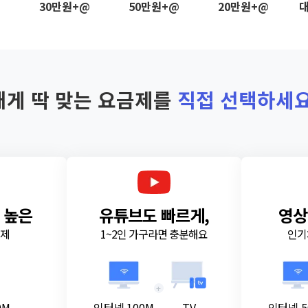
@
30만원+@
50만원+@
20만원+@
대
내게 딱 맞는 요금제를
직접 선택하세요
 높은
유튜브도 빠르게,
영상
금제
1~2인 가구라면 충분해요
인기
+
0M
인터넷 100M
TV
인터넷 5