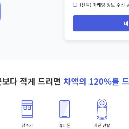
(선택) 마케팅 정보 수신 동
비
곳보다 적게 드리면
차액의 120%를 
정수기
휴대폰
가전 렌탈