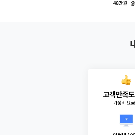
48만원+
고객만족도
가성비 요
인터넷 10