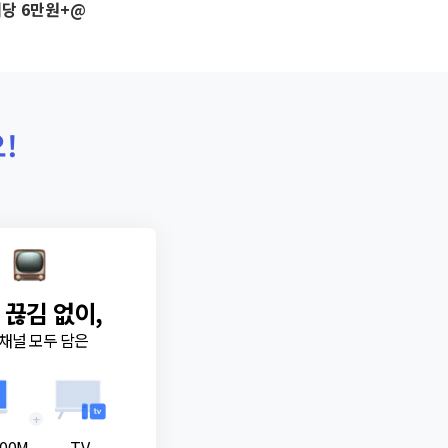
당 6만원+@
!
 끊김 없이,
채널 모두 담은
+
00M
TV