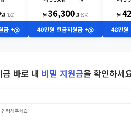
0
36,300
4
원
월
원
월
(LG)
(SK)
원금 +@
40만원 현금지원금 +@
48만원
지금 바로 내
비밀 지원금
을 확인하세요