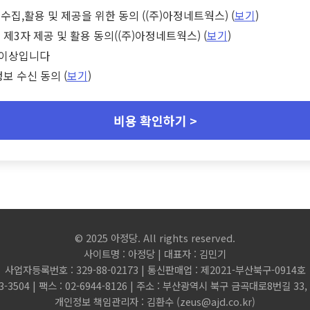
수집,활용 및 제공을 위한 동의 ((주)아정네트웍스) (
보기
)
 제3자 제공 및 활용 동의((주)아정네트웍스) (
보기
)
세 이상입니다
정보 수신 동의 (
보기
)
비용 확인하기 >
© 2025 아정당. All rights reserved.
사이트명 : 아정당 | 대표자 : 김민기
사업자등록번호 : 329-88-02173 | 통신판매업 : 제2021-부산북구-0914호
3-3504 | 팩스 : 02-6944-8126 | 주소 : 부산광역시 북구 금곡대로8번길 3
개인정보 책임관리자 : 김환수 (
zeus@ajd.co.kr
)