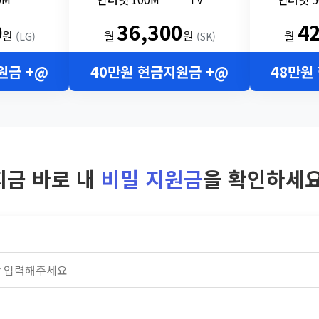
0
36,300
4
원
월
원
월
(LG)
(SK)
원금 +@
40만원 현금지원금 +@
48만원
지금 바로 내
비밀 지원금
을 확인하세요