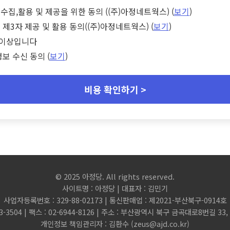
수집,활용 및 제공을 위한 동의 ((주)아정네트웍스) (
보기
)
 제3자 제공 및 활용 동의((주)아정네트웍스) (
보기
)
세 이상입니다
정보 수신 동의 (
보기
)
비용 확인하기 >
© 2025 아정당. All rights reserved.
사이트명 : 아정당 | 대표자 : 김민기
사업자등록번호 : 329-88-02173 | 통신판매업 : 제2021-부산북구-0914호
3-3504 | 팩스 : 02-6944-8126 | 주소 : 부산광역시 북구 금곡대로8번길 3
개인정보 책임관리자 : 김환수 (
zeus@ajd.co.kr
)