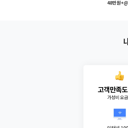
48만원+
고객만족도
가성비 요
인터넷 10