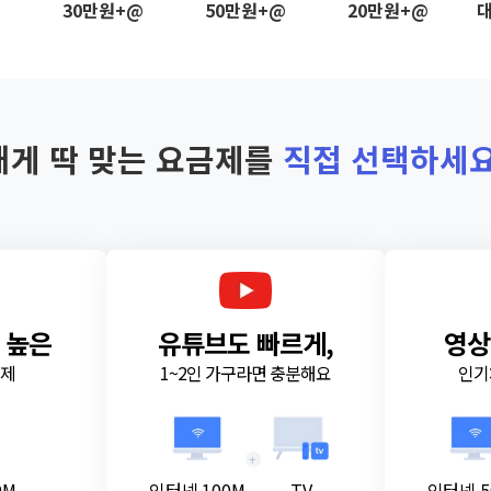
@
30만원+@
50만원+@
20만원+@
대
내게 딱 맞는 요금제를
직접 선택하세요
 높은
유튜브도 빠르게,
영상
금제
1~2인 가구라면 충분해요
인기
+
0M
인터넷 100M
TV
인터넷 5