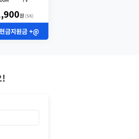
2,900
원
(SK)
 현금지원금 +@
!