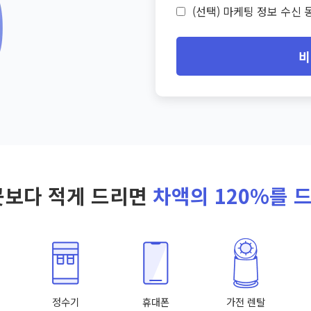
(선택) 마케팅 정보 수신 동
비
곳보다 적게 드리면
차액의 120%를 
정수기
휴대폰
가전 렌탈