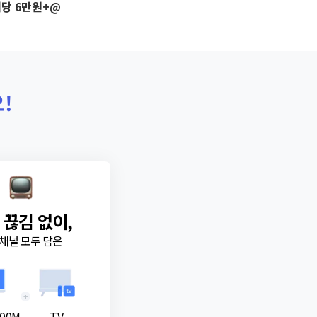
당 6만원+@
!
 끊김 없이,
채널 모두 담은
+
00M
TV