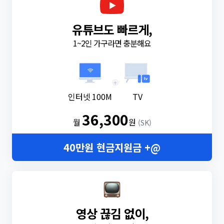
유튜브도 빠르게,
1~2인 가구라면 충분해요
+
인터넷 100M
TV
36,300
월
원
(SK)
40만원 현금지원금 +@
영상 끊김 없이,