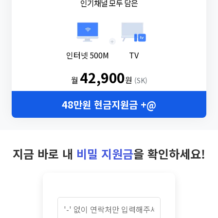
인기채널 모두 담은
+
인터넷 500M
TV
42,900
월
원
(SK)
48만원 현금지원금 +@
지금 바로 내
비밀 지원금
을 확인하세요!