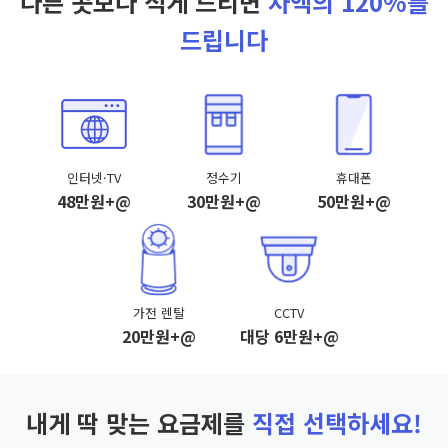
다른 곳보다 적게 드리면
차액의 120%를
드립니다
인터넷·TV
정수기
휴대폰
48만원+@
30만원+@
50만원+@
가전 렌탈
CCTV
20만원+@
대당 6만원+@
내게 딱 맞는 요금제를
직접 선택하세요!