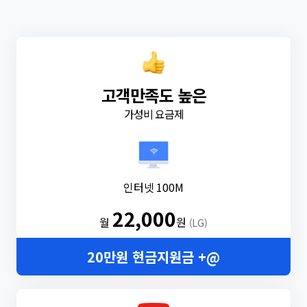
고객만족도 높은
가성비 요금제
인터넷 100M
22,000
월
원
(LG)
20만원 현금지원금 +@