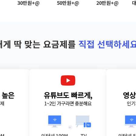
@
30만원+@
50만원+@
20만원+@
대
내게 딱 맞는 요금제를
직접 선택하세요
 높은
유튜브도 빠르게,
영상
금제
1~2인 가구라면 충분해요
인기
+
0M
인터넷 100M
TV
인터넷 5