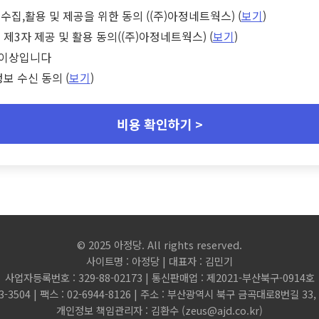
수집,활용 및 제공을 위한 동의 ((주)아정네트웍스) (
보기
)
 제3자 제공 및 활용 동의((주)아정네트웍스) (
보기
)
세 이상입니다
정보 수신 동의 (
보기
)
비용 확인하기 >
© 2025 아정당. All rights reserved.
사이트명 : 아정당 | 대표자 : 김민기
사업자등록번호 : 329-88-02173 | 통신판매업 : 제2021-부산북구-0914호
3-3504 | 팩스 : 02-6944-8126 | 주소 : 부산광역시 북구 금곡대로8번길 3
개인정보 책임관리자 : 김환수 (
zeus@ajd.co.kr
)