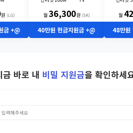
0
36,300
4
원
월
원
월
(LG)
(SK)
원금 +@
40만원 현금지원금 +@
48만원
지금 바로 내
비밀 지원금
을 확인하세요