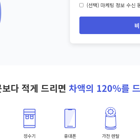
(선택) 마케팅 정보 수신 동
비
곳보다 적게 드리면
차액의 120%를 
정수기
휴대폰
가전 렌탈