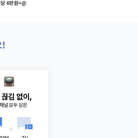
당 6만원+@
!
 끊김 없이,
채널 모두 담은
+
00M
TV