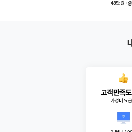
48만원+
고객만족도
가성비 요
인터넷 10