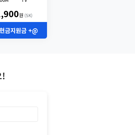
2,900
원
(SK)
 현금지원금 +@
!