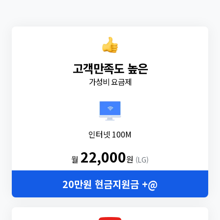
고객만족도 높은
가성비 요금제
인터넷 100M
22,000
월
원
(LG)
20만원 현금지원금 +@