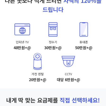
다른 곳보다 적게 드리면
차액의 120%를
드립니다
인터넷·TV
정수기
휴대폰
48만원+@
30만원+@
50만원+@
가전 렌탈
CCTV
20만원+@
대당 6만원+@
내게 딱 맞는 요금제를
직접 선택하세요!