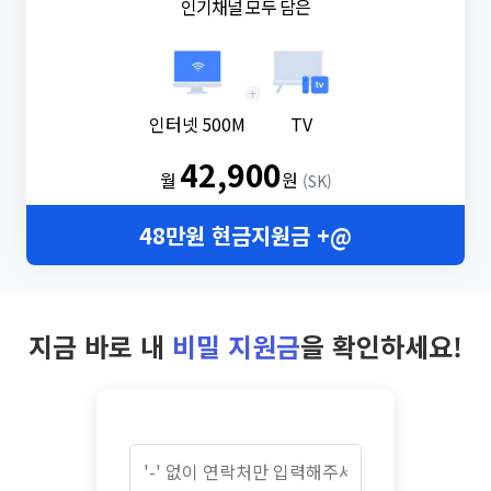
인기채널 모두 담은
+
인터넷 500M
TV
42,900
월
원
(SK)
48만원 현금지원금 +@
지금 바로 내
비밀 지원금
을 확인하세요!