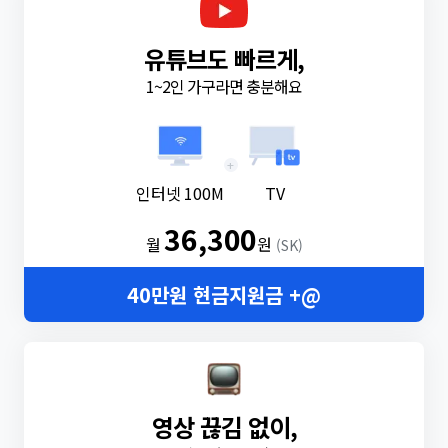
유튜브도 빠르게,
1~2인 가구라면 충분해요
+
인터넷 100M
TV
36,300
월
원
(SK)
40만원 현금지원금 +@
영상 끊김 없이,