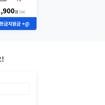
2,900
원
(SK)
 현금지원금 +@
!