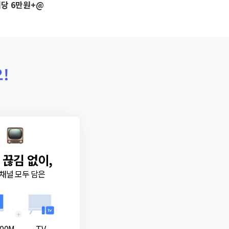
당 6만원+@
!
 끊김 없이,
채널 모두 담은
+
00M
TV