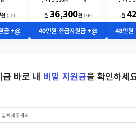
0
36,300
4
원
월
원
월
(LG)
(SK)
원금 +@
40만원 현금지원금 +@
48만원
지금 바로 내
비밀 지원금
을 확인하세요