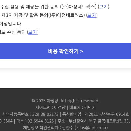
수집,활용 및 제공을 위한 동의 ((주)아정네트웍스) (
보기
)
 제3자 제공 및 활용 동의((주)아정네트웍스) (
보기
)
세 이상입니다
정보 수신 동의 (
보기
)
비용 확인하기 >
© 2025 아정당. All rights reserved.
사이트명 : 아정당 | 대표자 : 김민기
사업자등록번호 : 329-88-02173 | 통신판매업 : 제2021-부산북구-0914호
3-3504 | 팩스 : 02-6944-8126 | 주소 : 부산광역시 북구 금곡대로8번길 3
개인정보 책임관리자 : 김환수 (
zeus@ajd.co.kr
)