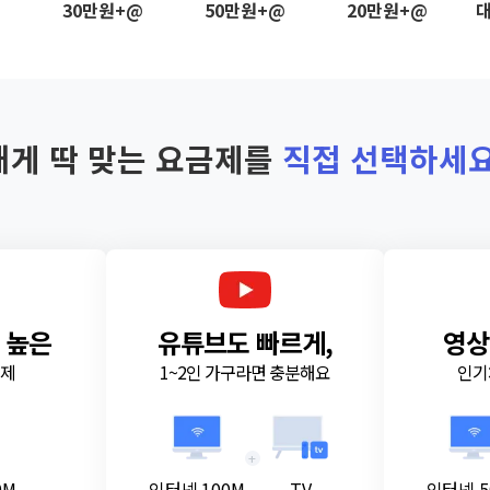
@
30만원+@
50만원+@
20만원+@
대
내게 딱 맞는 요금제를
직접 선택하세요
 높은
유튜브도 빠르게,
영상
금제
1~2인 가구라면 충분해요
인기
+
0M
인터넷 100M
TV
인터넷 5