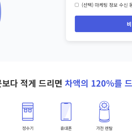
(선택) 마케팅 정보 수신 동
비
곳보다 적게 드리면
차액의 120%를 
정수기
휴대폰
가전 렌탈