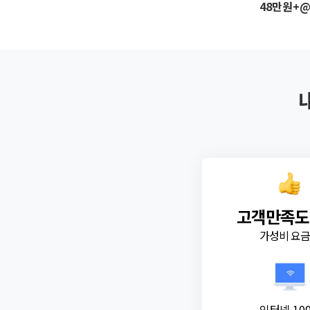
48만원+
고객만족도
가성비 요
인터넷 10