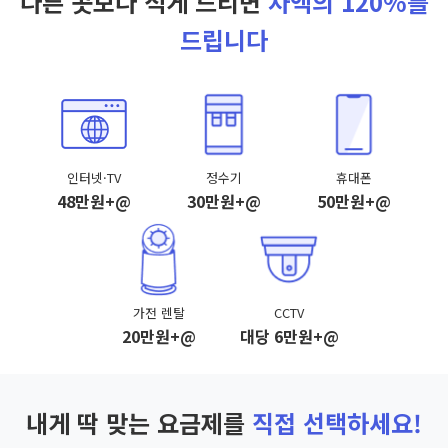
다른 곳보다 적게 드리면
차액의 120%를
드립니다
인터넷·TV
정수기
휴대폰
48만원+@
30만원+@
50만원+@
가전 렌탈
CCTV
20만원+@
대당 6만원+@
내게 딱 맞는 요금제를
직접 선택하세요!