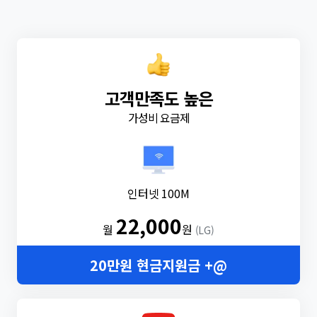
고객만족도 높은
가성비 요금제
인터넷 100M
22,000
월
원
(LG)
20만원 현금지원금 +@