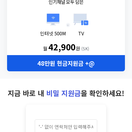
인기채널 모두 담은
+
인터넷 500M
TV
42,900
월
원
(SK)
48만원 현금지원금 +@
지금 바로 내
비밀 지원금
을 확인하세요!