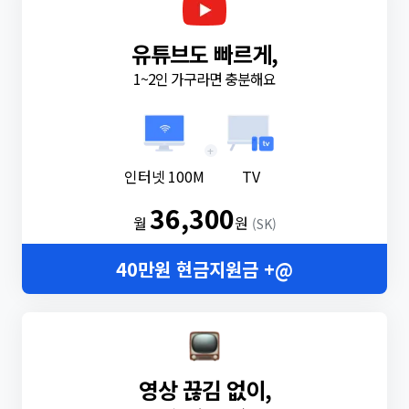
유튜브도 빠르게,
1~2인 가구라면 충분해요
+
인터넷 100M
TV
36,300
월
원
(SK)
40만원 현금지원금 +@
영상 끊김 없이,