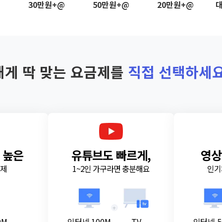
@
30만원+@
50만원+@
20만원+@
대
내게 딱 맞는 요금제를
직접 선택하세요
 높은
유튜브도 빠르게,
영상
금제
1~2인 가구라면 충분해요
인기
+
0M
인터넷 100M
TV
인터넷 5