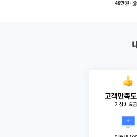
48만원+
고객만족도
가성비 요
인터넷 10