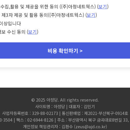
수집,활용 및 제공을 위한 동의 ((주)아정네트웍스) (
보기
)
 제3자 제공 및 활용 동의((주)아정네트웍스) (
보기
)
세 이상입니다
정보 수신 동의 (
보기
)
비용 확인하기 >
© 2025 아정당. All rights reserved.
사이트명 : 아정당 | 대표자 : 김민기
사업자등록번호 : 329-88-02173 | 통신판매업 : 제2021-부산북구-0914호
3-3504 | 팩스 : 02-6944-8126 | 주소 : 부산광역시 북구 금곡대로8번길 3
개인정보 책임관리자 : 김환수 (
zeus@ajd.co.kr
)