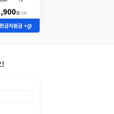
2,900
원
(SK)
 현금지원금 +@
!