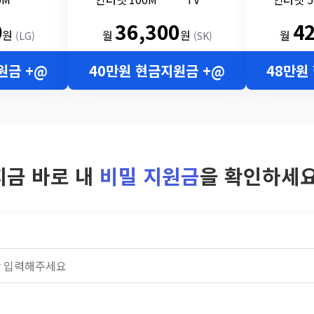
0
36,300
4
원
월
원
월
(LG)
(SK)
원금 +@
40만원 현금지원금 +@
48만원
지금 바로 내
비밀 지원금
을 확인하세요