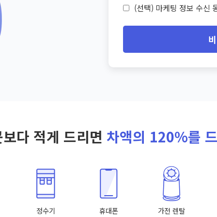
(선택) 마케팅 정보 수신 동
비
곳보다 적게 드리면
차액의 120%를 
정수기
휴대폰
가전 렌탈