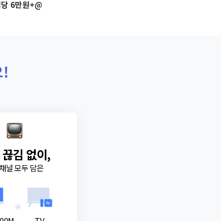
당 6만원+@
!
 끊김 없이,
채널 모두 담은
+
00M
TV