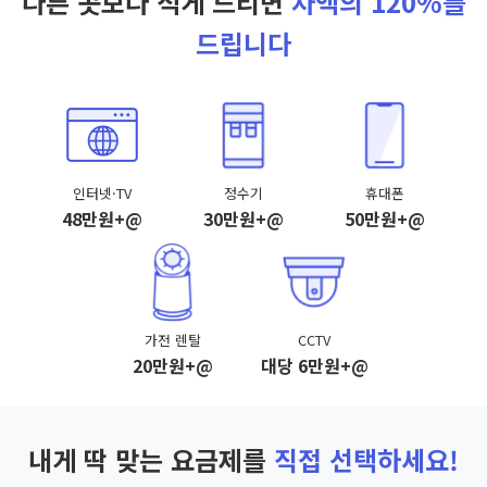
다른 곳보다 적게 드리면
차액의 120%를
드립니다
인터넷·TV
정수기
휴대폰
48만원+@
30만원+@
50만원+@
가전 렌탈
CCTV
20만원+@
대당 6만원+@
내게 딱 맞는 요금제를
직접 선택하세요!