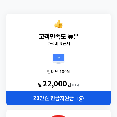
고객만족도 높은
가성비 요금제
인터넷 100M
22,000
월
원
(LG)
20만원 현금지원금 +@