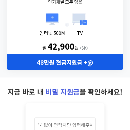
인기채널 모두 담은
+
인터넷 500M
TV
42,900
월
원
(SK)
48만원 현금지원금 +@
지금 바로 내
비밀 지원금
을 확인하세요!