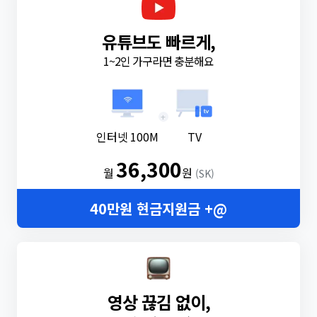
유튜브도 빠르게,
1~2인 가구라면 충분해요
+
인터넷 100M
TV
36,300
월
원
(SK)
40만원 현금지원금 +@
영상 끊김 없이,