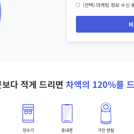
(선택) 마케팅 정보 수신 동
비
곳보다 적게 드리면
차액의 120%를 
정수기
휴대폰
가전 렌탈