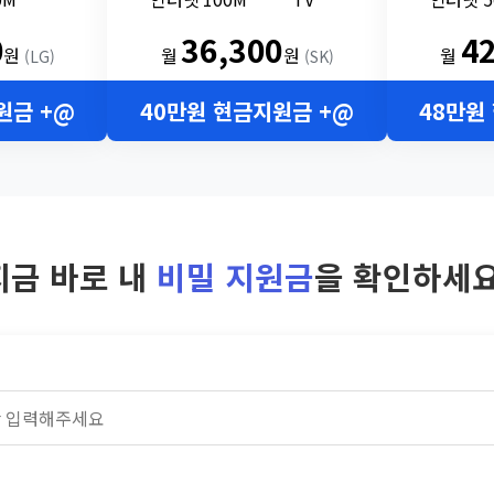
0
36,300
4
원
월
원
월
(LG)
(SK)
원금 +@
40만원 현금지원금 +@
48만원
지금 바로 내
비밀 지원금
을 확인하세요