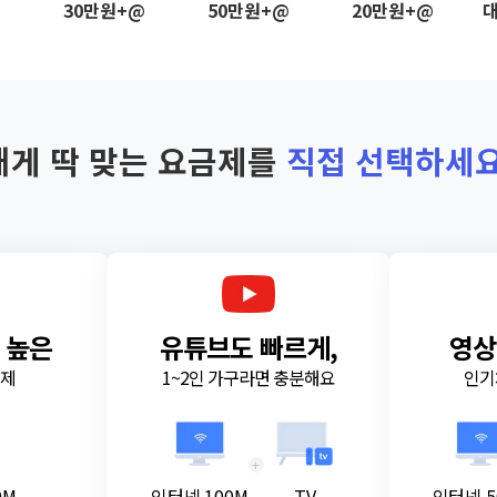
@
30만원+@
50만원+@
20만원+@
대
내게 딱 맞는 요금제를
직접 선택하세요
 높은
유튜브도 빠르게,
영상
금제
1~2인 가구라면 충분해요
인기
+
0M
인터넷 100M
TV
인터넷 5