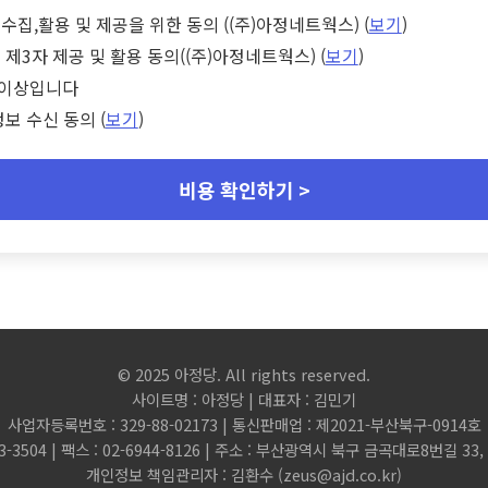
수집,활용 및 제공을 위한 동의 ((주)아정네트웍스) (
보기
)
 제3자 제공 및 활용 동의((주)아정네트웍스) (
보기
)
세 이상입니다
정보 수신 동의 (
보기
)
비용 확인하기 >
© 2025 아정당. All rights reserved.
사이트명 : 아정당 | 대표자 : 김민기
사업자등록번호 : 329-88-02173 | 통신판매업 : 제2021-부산북구-0914호
3-3504 | 팩스 : 02-6944-8126 | 주소 : 부산광역시 북구 금곡대로8번길 3
개인정보 책임관리자 : 김환수 (
zeus@ajd.co.kr
)