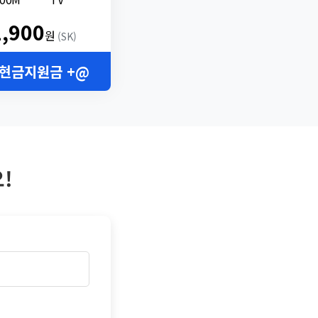
2,900
원
(SK)
 현금지원금 +@
!