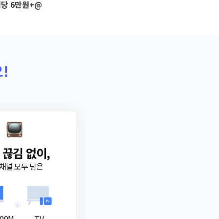
당 6만원+@
!
 끊김 없이,
채널 모두 담은
+
00M
TV