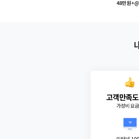
48만원+
고객만족도
가성비 요
인터넷 10