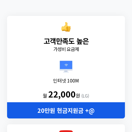
고객만족도 높은
가성비 요금제
인터넷 100M
22,000
월
원
(LG)
20만원 현금지원금 +@