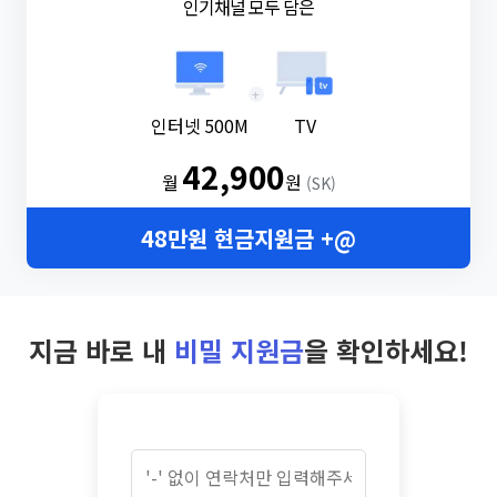
인기채널 모두 담은
+
인터넷 500M
TV
42,900
월
원
(SK)
48만원 현금지원금 +@
지금 바로 내
비밀 지원금
을 확인하세요!