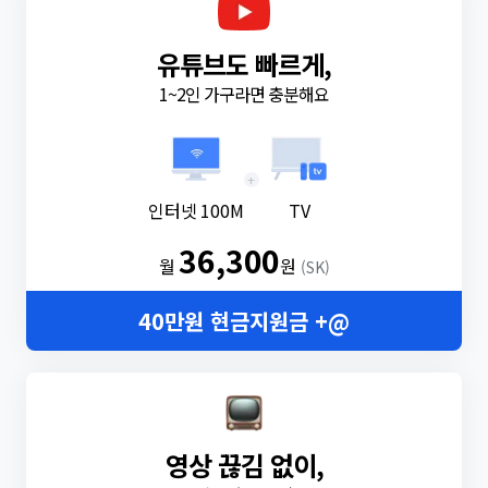
유튜브도 빠르게,
1~2인 가구라면 충분해요
+
인터넷 100M
TV
36,300
월
원
(SK)
40만원 현금지원금 +@
영상 끊김 없이,