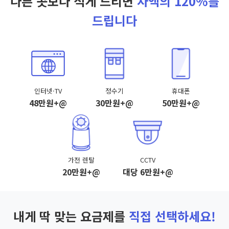
다른 곳보다 적게 드리면
차액의 120%를
드립니다
인터넷·TV
정수기
휴대폰
48만원+@
30만원+@
50만원+@
가전 렌탈
CCTV
20만원+@
대당 6만원+@
내게 딱 맞는 요금제를
직접 선택하세요!