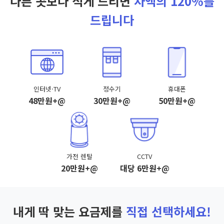
다른 곳보다 적게 드리면
차액의 120%를
드립니다
인터넷·TV
정수기
휴대폰
48만원+@
30만원+@
50만원+@
가전 렌탈
CCTV
20만원+@
대당 6만원+@
내게 딱 맞는 요금제를
직접 선택하세요!