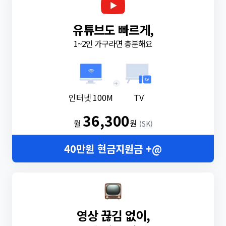
유튜브도 빠르게,
1~2인 가구라면 충분해요
+
인터넷 100M
TV
36,300
월
원
(SK)
40만원 현금지원금 +@
영상 끊김 없이,