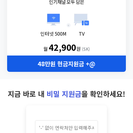
인기채널 모두 담은
+
인터넷 500M
TV
42,900
월
원
(SK)
48만원 현금지원금 +@
지금 바로 내
비밀 지원금
을 확인하세요!