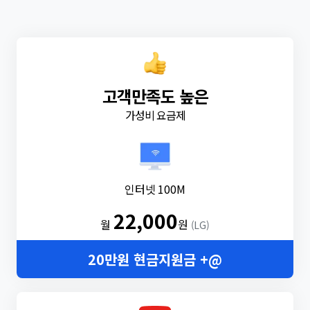
고객만족도 높은
가성비 요금제
인터넷 100M
22,000
월
원
(LG)
20만원 현금지원금 +@