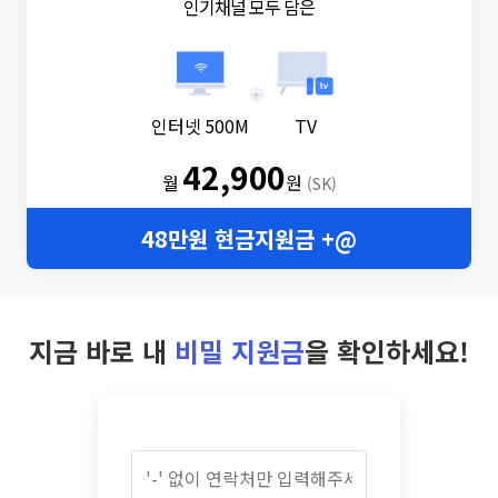
인기채널 모두 담은
+
인터넷 500M
TV
42,900
월
원
(SK)
48만원 현금지원금 +@
지금 바로 내
비밀 지원금
을 확인하세요!