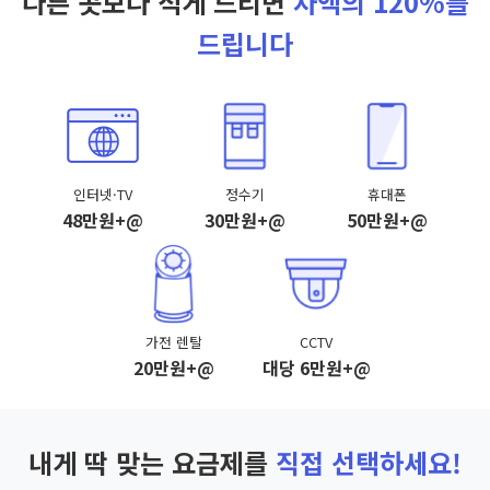
다른 곳보다 적게 드리면
차액의 120%를
드립니다
인터넷·TV
정수기
휴대폰
48만원+@
30만원+@
50만원+@
가전 렌탈
CCTV
20만원+@
대당 6만원+@
내게 딱 맞는 요금제를
직접 선택하세요!