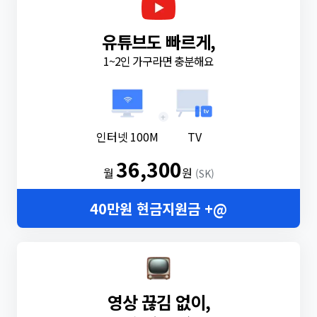
유튜브도 빠르게,
1~2인 가구라면 충분해요
+
인터넷 100M
TV
36,300
월
원
(SK)
40만원 현금지원금 +@
영상 끊김 없이,