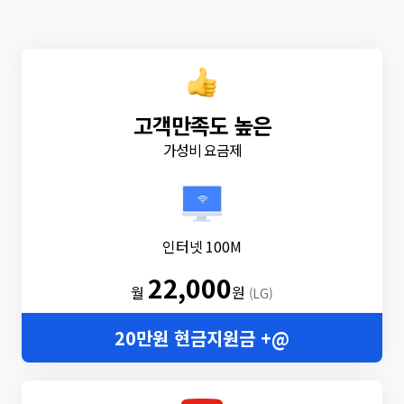
고객만족도 높은
가성비 요금제
인터넷 100M
22,000
월
원
(LG)
20만원 현금지원금 +@