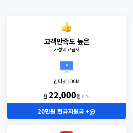
고객만족도 높은
가성비 요금제
인터넷 100M
22,000
월
원
(LG)
20만원 현금지원금 +@