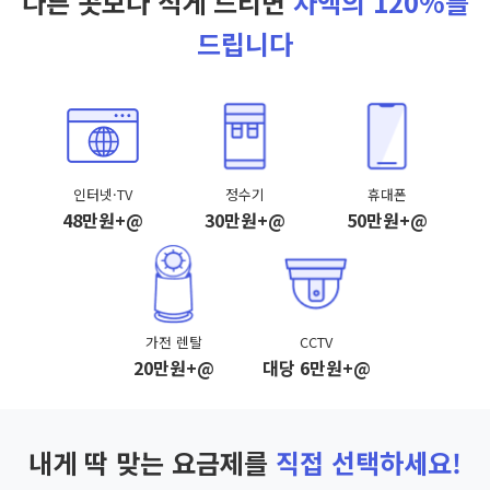
다른 곳보다 적게 드리면
차액의 120%를
드립니다
인터넷·TV
정수기
휴대폰
48만원+@
30만원+@
50만원+@
가전 렌탈
CCTV
20만원+@
대당 6만원+@
내게 딱 맞는 요금제를
직접 선택하세요!