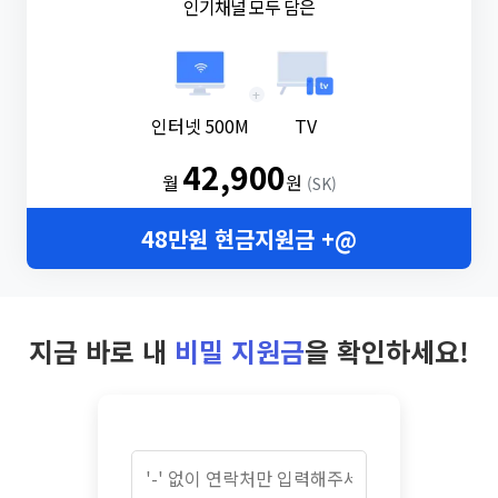
인기채널 모두 담은
+
인터넷 500M
TV
42,900
월
원
(SK)
48만원 현금지원금 +@
지금 바로 내
비밀 지원금
을 확인하세요!