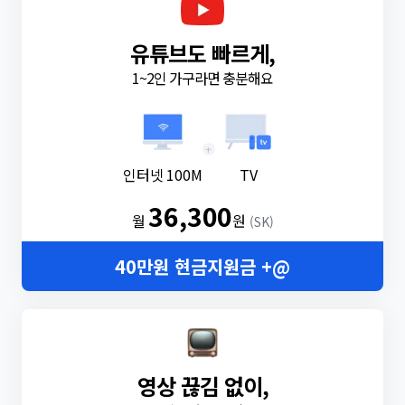
유튜브도 빠르게,
1~2인 가구라면 충분해요
+
인터넷 100M
TV
36,300
월
원
(SK)
40만원 현금지원금 +@
영상 끊김 없이,