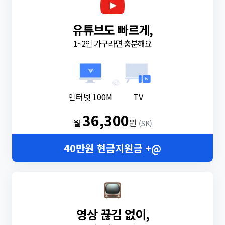
유튜브도 빠르게,
1~2인 가구라면 충분해요
+
인터넷 100M
TV
36,300
월
원
(SK)
40만원 현금지원금 +@
영상 끊김 없이,