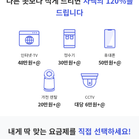
다른 곳보다 적게 드리면
차액의 120%를
드립니다
인터넷·TV
정수기
휴대폰
48만원+@
30만원+@
50만원+@
가전 렌탈
CCTV
20만원+@
대당 6만원+@
내게 딱 맞는 요금제를
직접 선택하세요!