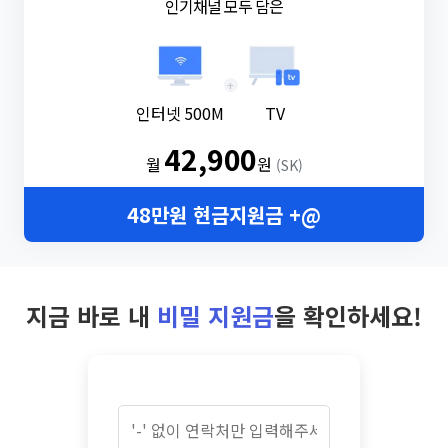
인기채널 모두 담은
+
인터넷 500M
TV
42,900
월
원
(SK)
48만원 현금지원금 +@
지금 바로 내
비밀 지원금
을 확인하세요!