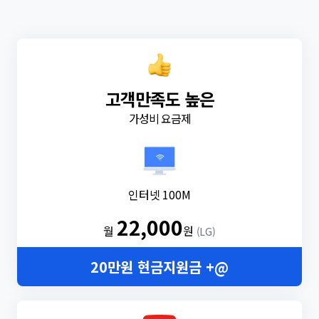
고객만족도 높은
가성비 요금제
인터넷 100M
22,000
월
원
(LG)
20만원 현금지원금 +@