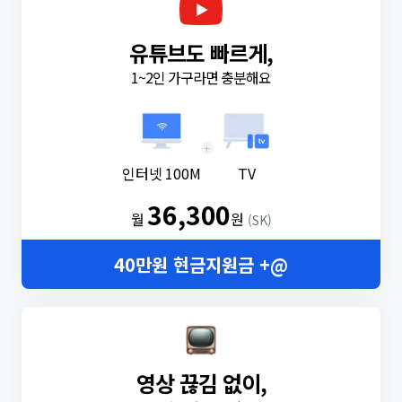
유튜브도 빠르게,
1~2인 가구라면 충분해요
+
인터넷 100M
TV
36,300
월
원
(SK)
40만원 현금지원금 +@
영상 끊김 없이,