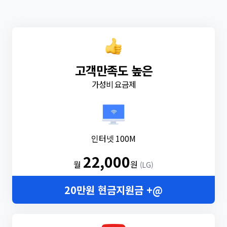
고객만족도 높은
가성비 요금제
인터넷 100M
22,000
월
원
(LG)
20만원 현금지원금 +@