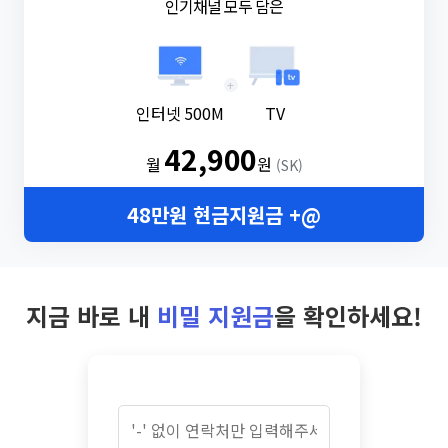
인기채널 모두 담은
+
인터넷 500M
TV
42,900
월
원
(SK)
48만원 현금지원금 +@
지금 바로 내
비밀 지원금
을 확인하세요!