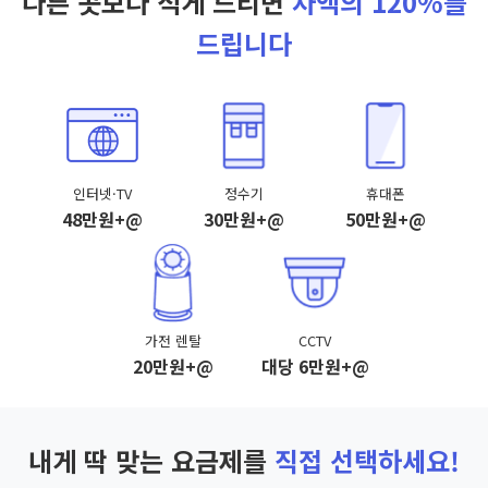
다른 곳보다 적게 드리면
차액의 120%를
드립니다
인터넷·TV
정수기
휴대폰
48만원+@
30만원+@
50만원+@
가전 렌탈
CCTV
20만원+@
대당 6만원+@
내게 딱 맞는 요금제를
직접 선택하세요!