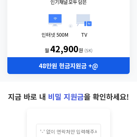
인기채널 모두 담은
+
인터넷 500M
TV
42,900
월
원
(SK)
48만원 현금지원금 +@
지금 바로 내
비밀 지원금
을 확인하세요!