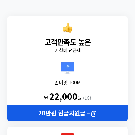
고객만족도 높은
가성비 요금제
인터넷 100M
22,000
월
원
(LG)
20만원 현금지원금 +@