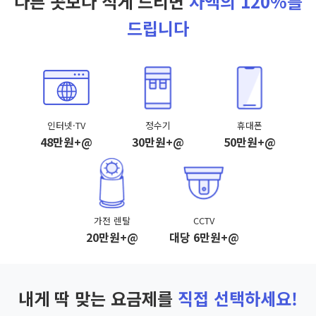
다른 곳보다 적게 드리면
차액의 120%를
드립니다
인터넷·TV
정수기
휴대폰
48만원+@
30만원+@
50만원+@
가전 렌탈
CCTV
20만원+@
대당 6만원+@
내게 딱 맞는 요금제를
직접 선택하세요!