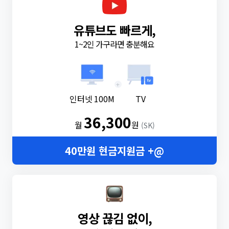
유튜브도 빠르게,
1~2인 가구라면 충분해요
+
인터넷 100M
TV
36,300
월
원
(SK)
40만원 현금지원금 +@
영상 끊김 없이,