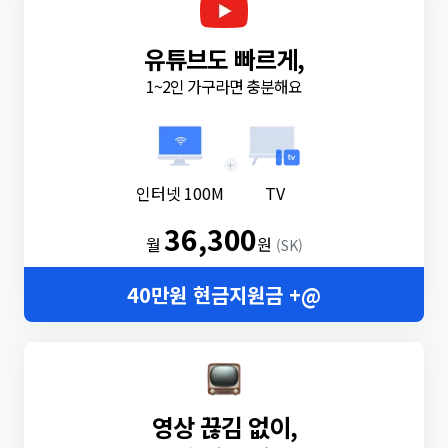
유튜브도 빠르게,
1~2인 가구라면 충분해요
+
인터넷 100M
TV
36,300
월
원
(SK)
40만원 현금지원금 +@
영상 끊김 없이,