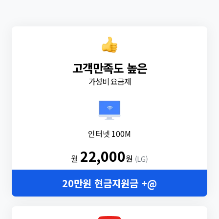
고객만족도 높은
가성비 요금제
인터넷 100M
22,000
월
원
(LG)
20만원 현금지원금 +@