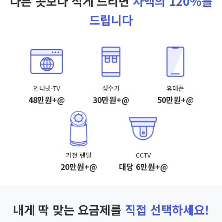
다른 곳보다 적게 드리면
차액의 120%를
드립니다
인터넷·TV
정수기
휴대폰
48만원+@
30만원+@
50만원+@
가전 렌탈
CCTV
20만원+@
대당 6만원+@
내게 딱 맞는 요금제를
직접 선택하세요!