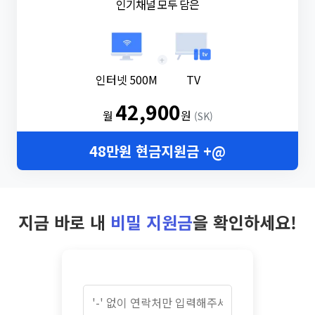
인기채널 모두 담은
+
인터넷 500M
TV
42,900
월
원
(SK)
48만원 현금지원금 +@
지금 바로 내
비밀 지원금
을 확인하세요!