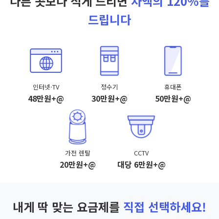
다른 곳보다 적게 드리면
차액의 120%를
드립니다
인터넷·TV
정수기
휴대폰
48만원+@
30만원+@
50만원+@
가전 렌탈
CCTV
20만원+@
대당 6만원+@
내게 딱 맞는 요금제를
직접 선택하세요!