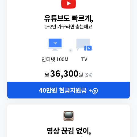
유튜브도 빠르게,
1~2인 가구라면 충분해요
+
인터넷 100M
TV
36,300
월
원
(SK)
40만원 현금지원금 +@
영상 끊김 없이,