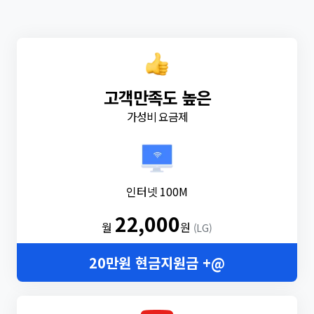
고객만족도 높은
가성비 요금제
인터넷 100M
22,000
월
원
(LG)
20만원 현금지원금 +@