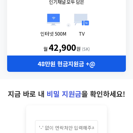
인기채널 모두 담은
+
인터넷 500M
TV
42,900
월
원
(SK)
48만원 현금지원금 +@
지금 바로 내
비밀 지원금
을 확인하세요!