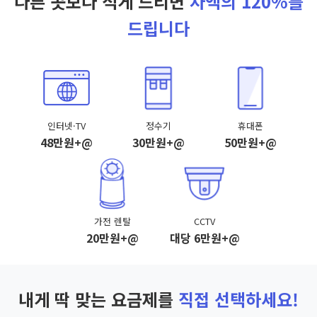
다른 곳보다 적게 드리면
차액의 120%를
드립니다
인터넷·TV
정수기
휴대폰
48만원+@
30만원+@
50만원+@
가전 렌탈
CCTV
20만원+@
대당 6만원+@
내게 딱 맞는 요금제를
직접 선택하세요!