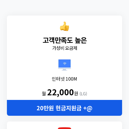
고객만족도 높은
가성비 요금제
인터넷 100M
22,000
월
원
(LG)
20만원 현금지원금 +@