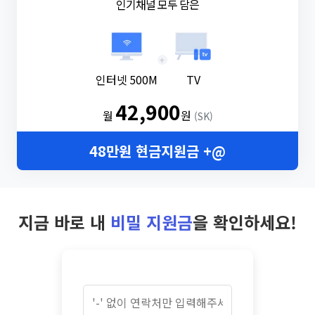
인기채널 모두 담은
+
인터넷 500M
TV
42,900
월
원
(SK)
48만원 현금지원금 +@
지금 바로 내
비밀 지원금
을 확인하세요!