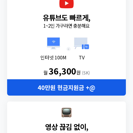
유튜브도 빠르게,
1~2인 가구라면 충분해요
+
인터넷 100M
TV
36,300
월
원
(SK)
40만원 현금지원금 +@
영상 끊김 없이,