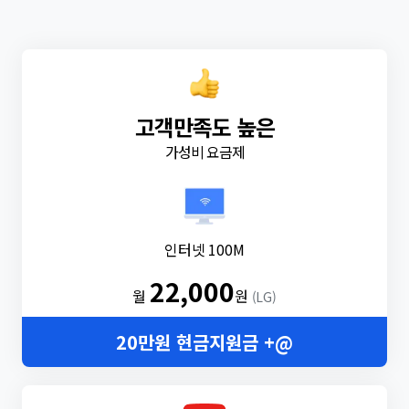
고객만족도 높은
가성비 요금제
인터넷 100M
22,000
월
원
(LG)
20만원 현금지원금 +@