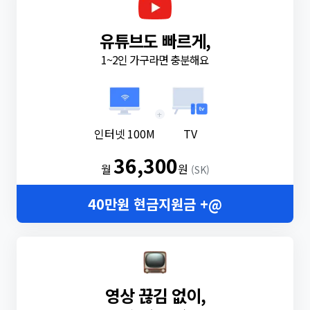
유튜브도 빠르게,
1~2인 가구라면 충분해요
+
인터넷 100M
TV
36,300
월
원
(SK)
40만원 현금지원금 +@
영상 끊김 없이,