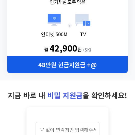
인기채널 모두 담은
+
인터넷 500M
TV
42,900
월
원
(SK)
48만원 현금지원금 +@
지금 바로 내
비밀 지원금
을 확인하세요!