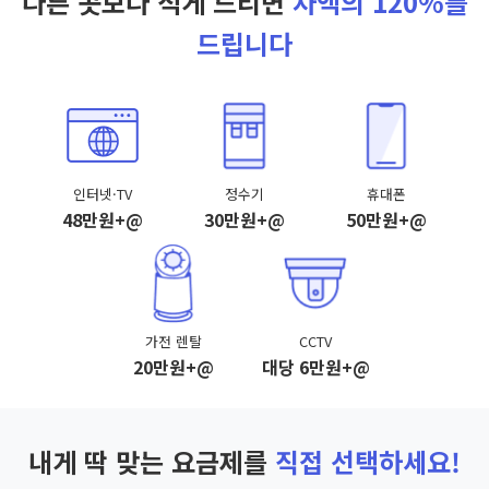
다른 곳보다 적게 드리면
차액의 120%를
드립니다
인터넷·TV
정수기
휴대폰
48만원+@
30만원+@
50만원+@
가전 렌탈
CCTV
20만원+@
대당 6만원+@
내게 딱 맞는 요금제를
직접 선택하세요!