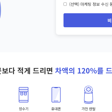
(선택) 마케팅 정보 수신 동
비
곳보다 적게 드리면
차액의 120%를 
정수기
휴대폰
가전 렌탈