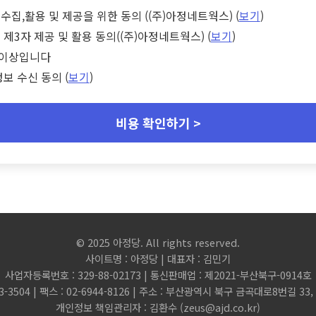
수집,활용 및 제공을 위한 동의 ((주)아정네트웍스) (
보기
)
 제3자 제공 및 활용 동의((주)아정네트웍스) (
보기
)
세 이상입니다
정보 수신 동의 (
보기
)
비용 확인하기 >
© 2025 아정당. All rights reserved.
사이트명 : 아정당 | 대표자 : 김민기
사업자등록번호 : 329-88-02173 | 통신판매업 : 제2021-부산북구-0914호
3-3504 | 팩스 : 02-6944-8126 | 주소 : 부산광역시 북구 금곡대로8번길 3
개인정보 책임관리자 : 김환수 (
zeus@ajd.co.kr
)