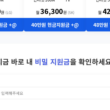
0
36,300
4
원
월
원
월
(LG)
(SK)
원금 +@
40만원 현금지원금 +@
48만원
지금 바로 내
비밀 지원금
을 확인하세요