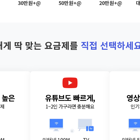
@
30만원+@
50만원+@
20만원+@
대
내게 딱 맞는 요금제를
직접 선택하세요
 높은
유튜브도 빠르게,
영상
금제
1~2인 가구라면 충분해요
인기
+
0M
인터넷 100M
TV
인터넷 5