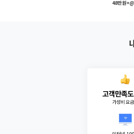
48만원+
고객만족도
가성비 요
인터넷 10