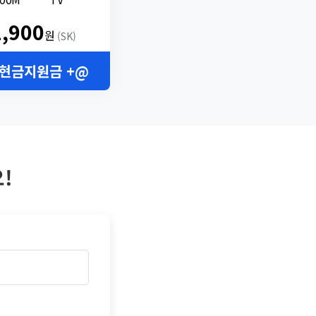
2,900
원
(SK)
 현금지원금 +@
!