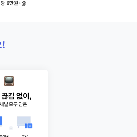
당 6만원+@
!
 끊김 없이,
채널 모두 담은
+
00M
TV