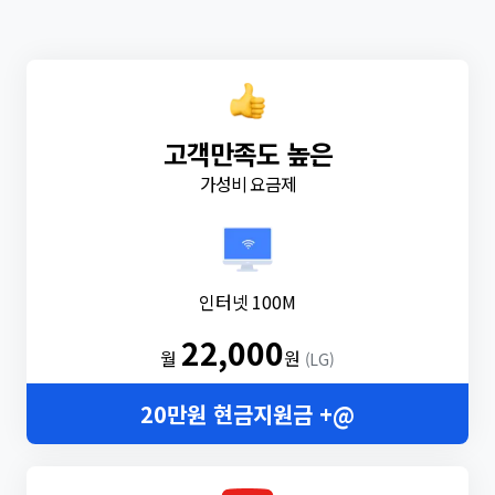
고객만족도 높은
가성비 요금제
인터넷 100M
22,000
월
원
(LG)
20만원 현금지원금 +@