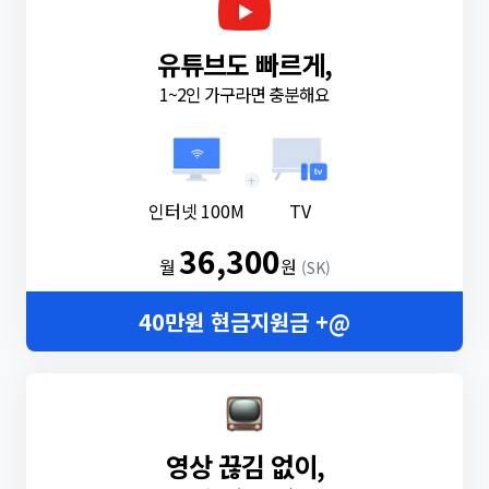
유튜브도 빠르게,
1~2인 가구라면 충분해요
+
인터넷 100M
TV
36,300
월
원
(SK)
40만원 현금지원금 +@
영상 끊김 없이,