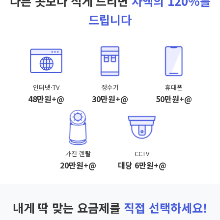
다른 곳보다 적게 드리면
차액의 120%를
드립니다
인터넷·TV
정수기
휴대폰
48만원+@
30만원+@
50만원+@
가전 렌탈
CCTV
20만원+@
대당 6만원+@
내게 딱 맞는 요금제를
직접 선택하세요!