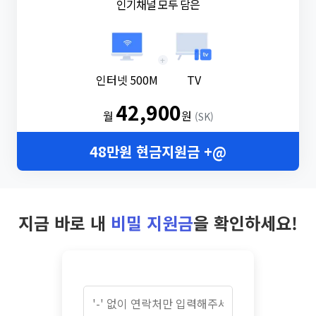
인기채널 모두 담은
+
인터넷 500M
TV
42,900
월
원
(SK)
48만원 현금지원금 +@
지금 바로 내
비밀 지원금
을 확인하세요!