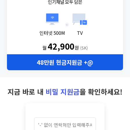
인기채널 모두 담은
+
인터넷 500M
TV
42,900
월
원
(SK)
48만원 현금지원금 +@
지금 바로 내
비밀 지원금
을 확인하세요!