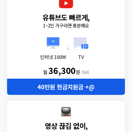
유튜브도 빠르게,
1~2인 가구라면 충분해요
+
인터넷 100M
TV
36,300
월
원
(SK)
40만원 현금지원금 +@
영상 끊김 없이,