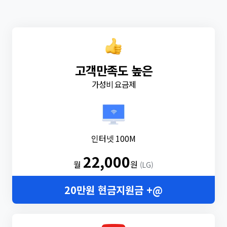
고객만족도 높은
가성비 요금제
인터넷 100M
22,000
월
원
(LG)
20만원 현금지원금 +@