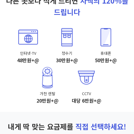
다른 곳보다 적게 드리면
차액의 120%를
드립니다
인터넷·TV
정수기
휴대폰
48만원+@
30만원+@
50만원+@
가전 렌탈
CCTV
20만원+@
대당 6만원+@
내게 딱 맞는 요금제를
직접 선택하세요!