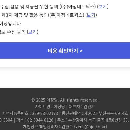
수집,활용 및 제공을 위한 동의 ((주)아정네트웍스) (
보기
)
 제3자 제공 및 활용 동의((주)아정네트웍스) (
보기
)
세 이상입니다
정보 수신 동의 (
보기
)
비용 확인하기 >
© 2025 아정당. All rights reserved.
사이트명 : 아정당 | 대표자 : 김민기
사업자등록번호 : 329-88-02173 | 통신판매업 : 제2021-부산북구-0914호
3-3504 | 팩스 : 02-6944-8126 | 주소 : 부산광역시 북구 금곡대로8번길 3
개인정보 책임관리자 : 김환수 (
zeus@ajd.co.kr
)