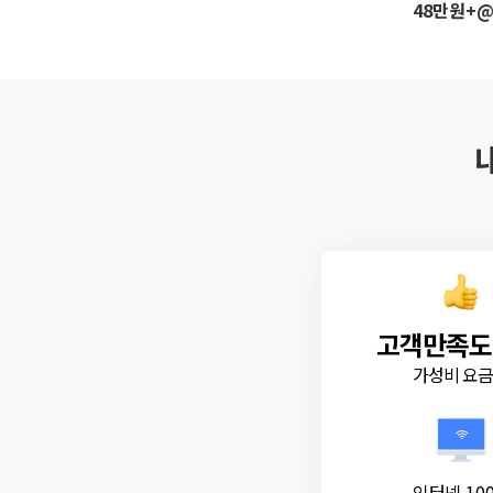
48만원+
고객만족도
가성비 요
인터넷 10