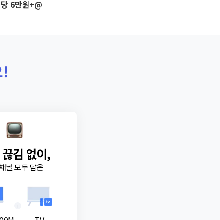
당 6만원+@
!
 끊김 없이,
채널 모두 담은
+
00M
TV