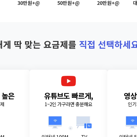
@
30만원+@
50만원+@
20만원+@
대
내게 딱 맞는 요금제를
직접 선택하세요
 높은
유튜브도 빠르게,
영상
금제
1~2인 가구라면 충분해요
인기
+
0M
인터넷 100M
TV
인터넷 5