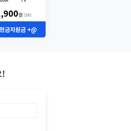
2,900
원
(SK)
 현금지원금 +@
!