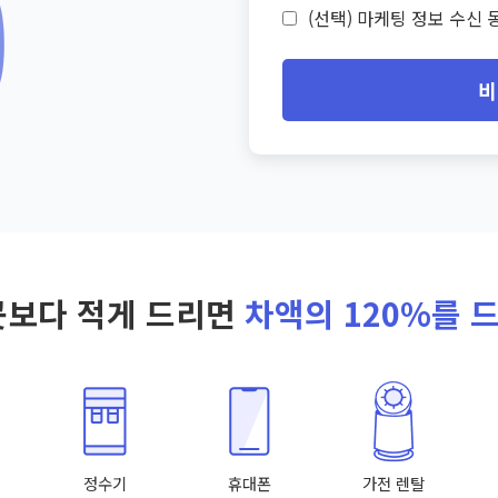
(선택) 마케팅 정보 수신 동
비
곳보다 적게 드리면
차액의 120%를 
정수기
휴대폰
가전 렌탈