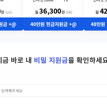
0
36,300
4
원
월
원
월
(LG)
(SK)
원금 +@
40만원 현금지원금 +@
48만원
지금 바로 내
비밀 지원금
을 확인하세요