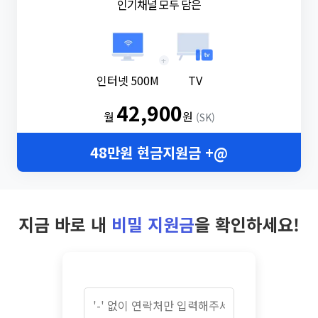
인기채널 모두 담은
+
인터넷 500M
TV
42,900
월
원
(SK)
48만원 현금지원금 +@
지금 바로 내
비밀 지원금
을 확인하세요!