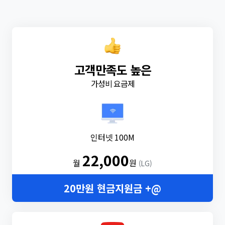
고객만족도 높은
가성비 요금제
인터넷 100M
22,000
월
원
(LG)
20만원 현금지원금 +@