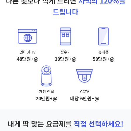
다른 곳보다 적게 드리면
차액의 120%를
드립니다
인터넷·TV
정수기
휴대폰
48만원+@
30만원+@
50만원+@
가전 렌탈
CCTV
20만원+@
대당 6만원+@
내게 딱 맞는 요금제를
직접 선택하세요!