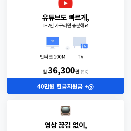
유튜브도 빠르게,
1~2인 가구라면 충분해요
+
인터넷 100M
TV
36,300
월
원
(SK)
40만원 현금지원금 +@
영상 끊김 없이,