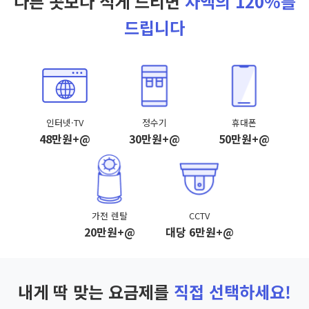
다른 곳보다 적게 드리면
차액의 120%를
드립니다
인터넷·TV
정수기
휴대폰
48만원+@
30만원+@
50만원+@
가전 렌탈
CCTV
20만원+@
대당 6만원+@
내게 딱 맞는 요금제를
직접 선택하세요!