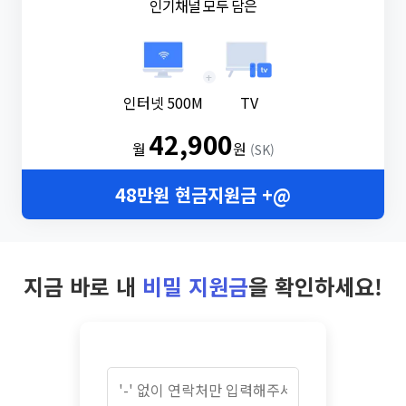
인기채널 모두 담은
+
인터넷 500M
TV
42,900
월
원
(SK)
48만원 현금지원금 +@
지금 바로 내
비밀 지원금
을 확인하세요!