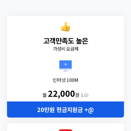
고객만족도 높은
가성비 요금제
인터넷 100M
22,000
월
원
(LG)
20만원 현금지원금 +@