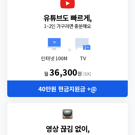
유튜브도 빠르게,
1~2인 가구라면 충분해요
+
인터넷 100M
TV
36,300
월
원
(SK)
40만원 현금지원금 +@
영상 끊김 없이,