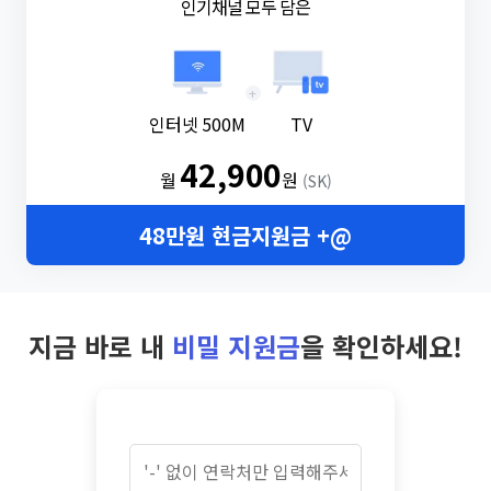
인기채널 모두 담은
+
인터넷 500M
TV
42,900
월
원
(SK)
48만원 현금지원금 +@
지금 바로 내
비밀 지원금
을 확인하세요!