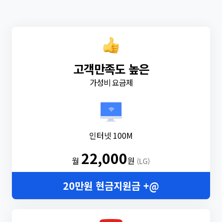
고객만족도 높은
가성비 요금제
인터넷 100M
22,000
월
원
(LG)
20만원 현금지원금 +@