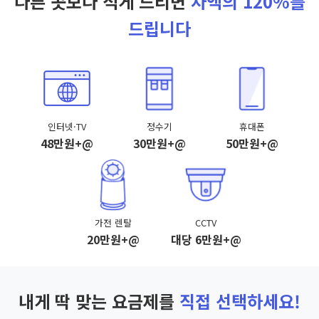
다른 곳보다 적게 드리면
차액의 120%를
드립니다
인터넷·TV
정수기
휴대폰
48만원+@
30만원+@
50만원+@
가전 렌탈
CCTV
20만원+@
대당 6만원+@
내게 딱 맞는 요금제를
직접 선택하세요!