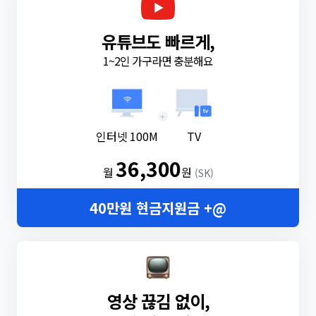
유튜브도 빠르게,
1~2인 가구라면 충분해요
+
인터넷 100M
TV
36,300
월
원
(SK)
40만원 현금지원금 +@
영상 끊김 없이,