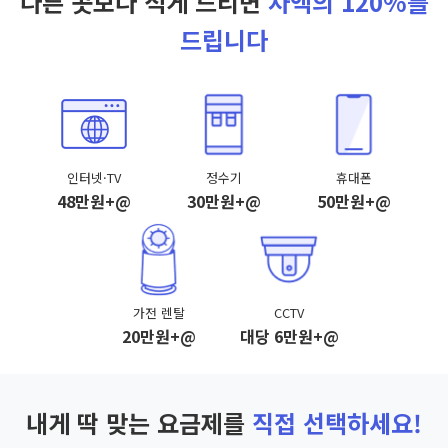
다른 곳보다 적게 드리면
차액의 120%를
드립니다
인터넷·TV
정수기
휴대폰
48만원+@
30만원+@
50만원+@
가전 렌탈
CCTV
20만원+@
대당 6만원+@
내게 딱 맞는 요금제를
직접 선택하세요!