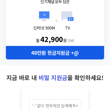
인기채널 모두 담은
+
인터넷 500M
TV
42,900
월
원
(SK)
48만원 현금지원금 +@
지금 바로 내
비밀 지원금
을 확인하세요!