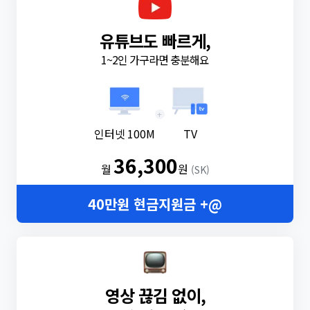
유튜브도 빠르게,
1~2인 가구라면 충분해요
+
인터넷 100M
TV
36,300
월
원
(SK)
40만원 현금지원금 +@
영상 끊김 없이,