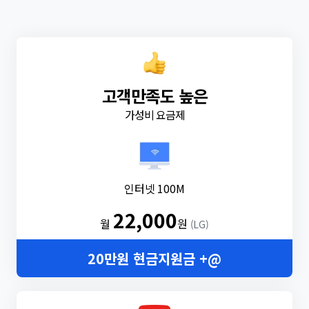
고객만족도 높은
가성비 요금제
인터넷 100M
22,000
월
원
(LG)
20만원 현금지원금 +@