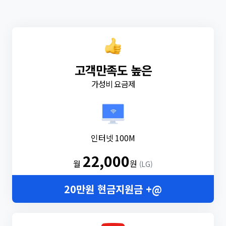
고객만족도 높은
가성비 요금제
인터넷 100M
22,000
월
원
(LG)
20만원 현금지원금 +@