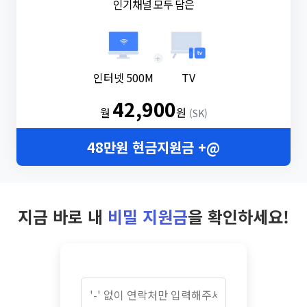
인기채널 모두 담은
+
인터넷 500M
TV
42,900
월
원
(SK)
48만원 현금지원금 +@
지금 바로 내
비밀 지원금
을 확인하세요!