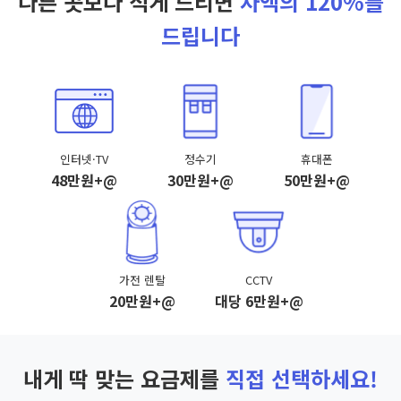
다른 곳보다 적게 드리면
차액의 120%를
드립니다
인터넷·TV
정수기
휴대폰
48만원+@
30만원+@
50만원+@
가전 렌탈
CCTV
20만원+@
대당 6만원+@
내게 딱 맞는 요금제를
직접 선택하세요!