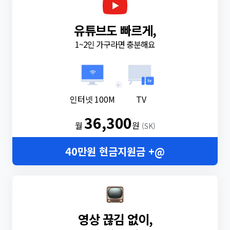
유튜브도 빠르게,
1~2인 가구라면 충분해요
+
인터넷 100M
TV
36,300
월
원
(SK)
40만원 현금지원금 +@
영상 끊김 없이,