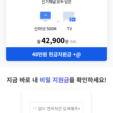
인기채널 모두 담은
+
인터넷 500M
TV
42,900
월
원
(SK)
48만원 현금지원금 +@
지금 바로 내
비밀 지원금
을 확인하세요!