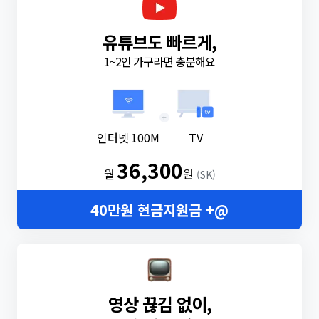
유튜브도 빠르게,
1~2인 가구라면 충분해요
+
인터넷 100M
TV
36,300
월
원
(SK)
40만원 현금지원금 +@
영상 끊김 없이,