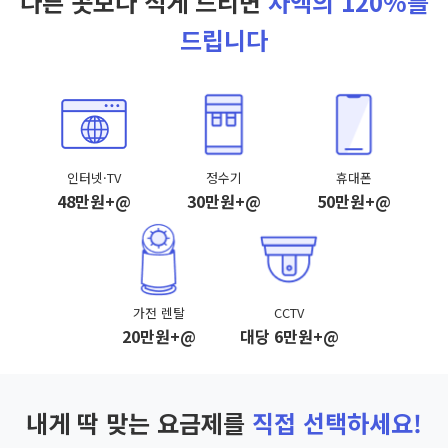
다른 곳보다 적게 드리면
차액의 120%를
드립니다
인터넷·TV
정수기
휴대폰
48만원+@
30만원+@
50만원+@
가전 렌탈
CCTV
20만원+@
대당 6만원+@
내게 딱 맞는 요금제를
직접 선택하세요!