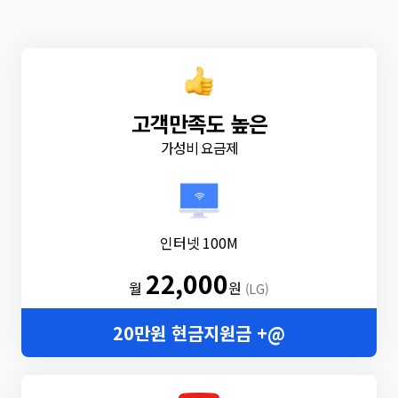
고객만족도 높은
가성비 요금제
인터넷 100M
22,000
월
원
(LG)
20만원 현금지원금 +@