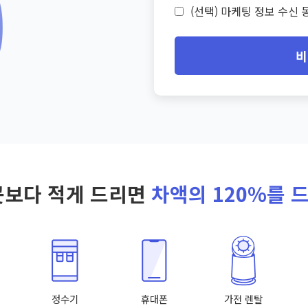
(선택) 마케팅 정보 수신 동
비
곳보다 적게 드리면
차액의 120%를 
정수기
휴대폰
가전 렌탈