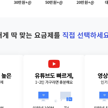
@
30만원+@
50만원+@
20만원+@
대
내게 딱 맞는 요금제를
직접 선택하세요
 높은
유튜브도 빠르게,
영상
금제
1~2인 가구라면 충분해요
인기
+
0M
인터넷 100M
TV
인터넷 5