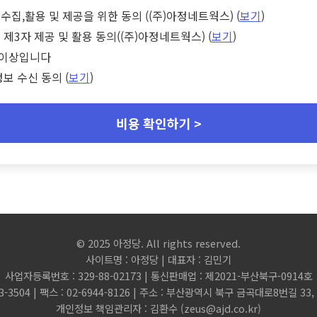
수집,활용 및 제공을 위한 동의 ((주)아정네트웍스) (
보기
)
 제3자 제공 및 활용 동의((주)아정네트웍스) (
보기
)
세 이상입니다
정보 수신 동의 (
보기
)
비용 확인하기 >
© 2025 아정당. All rights reserved.
사이트명 : 아정당 | 대표자 : 김민기
사업자등록번호 : 329-88-02173 | 통신판매업 : 제2021-부산북구-0914호
3-3504 | 팩스 : 02-6944-8126 | 주소 : 부산광역시 북구 금곡대로8번길 3
개인정보 책임관리자 : 김환수 (
zeus@ajd.co.kr
)