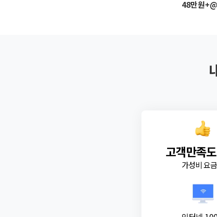
48만원+
고객만족도
가성비 요
인터넷 10