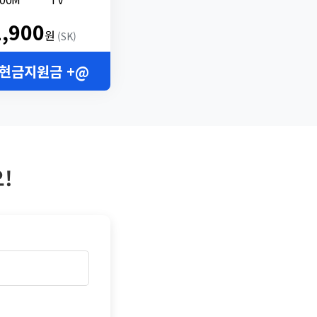
2,900
원
(SK)
 현금지원금 +@
!