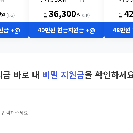
0
36,300
4
원
월
원
월
(LG)
(SK)
원금 +@
40만원 현금지원금 +@
48만원
지금 바로 내
비밀 지원금
을 확인하세요