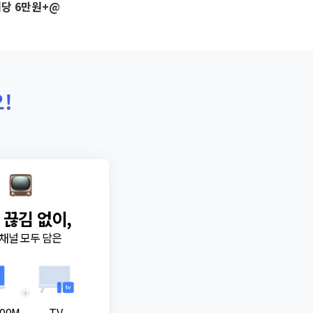
당 6만원+@
!
 끊김 없이,
채널 모두 담은
+
00M
TV